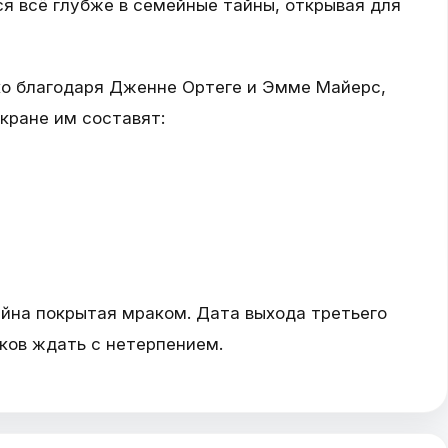
я всё глубже в семейные тайны, открывая для
о благодаря Дженне Ортеге и Эмме Майерс,
кране им составят:
айна покрытая мраком. Дата выхода третьего
иков ждать с нетерпением.