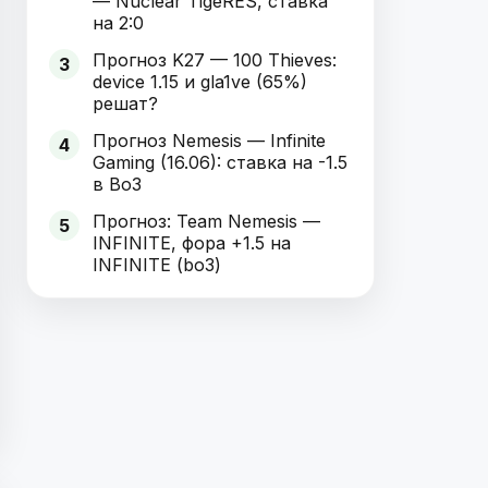
— Nuclear TigeRES, ставка
на 2:0
Прогноз K27 — 100 Thieves:
3
device 1.15 и gla1ve (65%)
решат?
Прогноз Nemesis — Infinite
4
Gaming (16.06): ставка на -1.5
в Bo3
Прогноз: Team Nemesis —
5
INFINITE, фора +1.5 на
INFINITE (bo3)