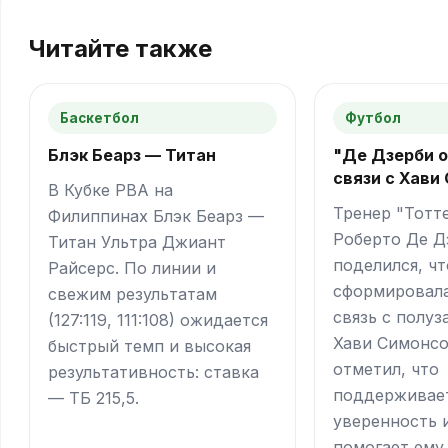
Читайте также
Баскетбол
Футбол
Блэк Беарз — Титан
"Де Дзерби о
связи с Хави
В Кубке PBA на
Тренер "Тотт
Филиппинах Блэк Беарз —
Роберто Де Д
Титан Ультра Джиант
поделился, чт
Райсерс. По линии и
сформировала
свежим результатам
связь с полу
(127:119, 111:108) ожидается
Хави Симонсо
быстрый темп и высокая
отметил, что
результативность: ставка
поддерживае
— ТБ 215,5.
уверенность и
помогает ему