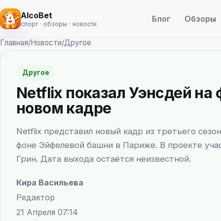
AlcoBet
Блог
Обзоры
спорт · обзоры · новости
Главная
/
Новости
/
Другое
Другое
Netflix показал Уэнсдей н
новом кадре
Netflix представил новый кадр из третьего сезо
фоне Эйфелевой башни в Париже. В проекте уча
Грин. Дата выхода остаётся неизвестной.
Кира Васильева
Редактор
21 Апреля 07:14