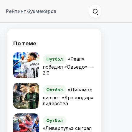
Рейтинг букмекеров
По теме
«Реал»
Футбол
победил «Овьедо» —
2:0
«Динамо»
Футбол
лишает «Краснодар»
лидерства
Футбол
«Ливерпуль» сыграл