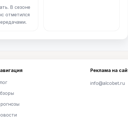
ать. В сезоне
нс отметился
передачами.
авигация
Реклама на сай
лог
info@alcobet.ru
бзоры
рогнозы
овости