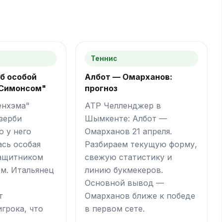
Теннис
б особой
Албот — Омарханов:
 Симонсом"
прогноз
енхэма"
ATP Челленджер в
зерби
Шымкенте: Албот —
о у него
Омарханов 21 апреля.
сь особая
Разбираем текущую форму,
защитником
свежую статистику и
м. Итальянец
линию букмекеров.
Основной вывод —
т
Омарханов ближе к победе
грока, что
в первом сете.