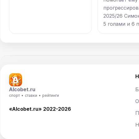
прогрессиров
2025/26 Симо
5 голами и 6 
Н
Alcobet.ru
Б
спорт • ставки • рейтинги
О
«Alcobet.ru» 2022-2026
П
Н