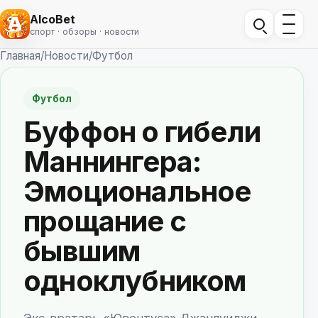
AlcoBet
спорт · обзоры · новости
Главная
/
Новости
/
Футбол
Футбол
Буффон о гибели
Маннингера:
Эмоциональное
прощание с
бывшим
одноклубником
Экс-вратарь «Ювентуса» Джанлуиджи