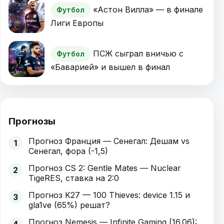
«Астон Вилла» — в финале
Футбол
Лиги Европы
ПСЖ сыграл вничью с
Футбол
«Баварией» и вышел в финал
Прогнозы
Прогноз Франция — Сенегал: Дешам vs
1
Сенегал, фора (-1,5)
Прогноз CS 2: Gentle Mates — Nuclear
2
TigeRES, ставка на 2:0
Прогноз K27 — 100 Thieves: device 1.15 и
3
gla1ve (65%) решат?
Прогноз Nemesis — Infinite Gaming (16.06):