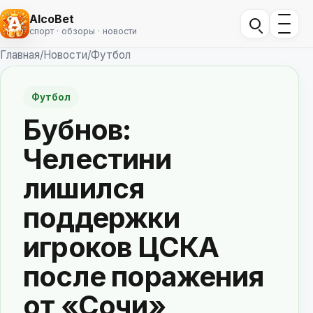
AlcoBet
спорт · обзоры · новости
Главная
/
Новости
/
Футбол
Футбол
Бубнов:
Челестини
лишился
поддержки
игроков ЦСКА
после поражения
от «Сочи»