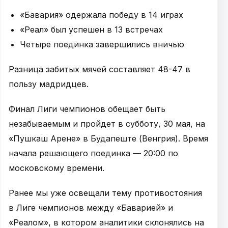
«Бавария» одержала победу в 14 играх
«Реал» был успешен в 13 встречах
Четыре поединка завершились вничью
Разница забитых мячей составляет 48-47 в
пользу мадридцев.
Финал Лиги чемпионов обещает быть
незабываемым и пройдет в субботу, 30 мая, на
«Пушкаш Арене» в Будапеште (Венгрия). Время
начала решающего поединка — 20:00 по
московскому времени.
Ранее мы уже освещали тему противостояния
в Лиге чемпионов между «Баварией» и
«Реалом», в котором аналитики склонялись на