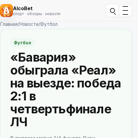
AlcoBet
спорт · обзоры · новости
Главная
/
Новости
/
Футбол
Футбол
«Бавария»
обыграла «Реал»
на выезде: победа
2:1 в
четвертьфинале
ЛЧ
В первом матче 1/4 финала Лиги