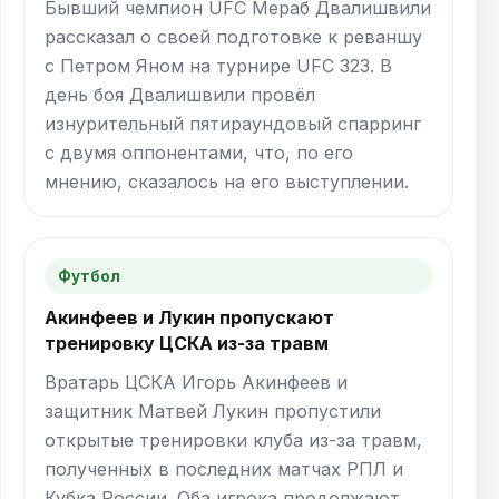
Бывший чемпион UFC Мераб Двалишвили
рассказал о своей подготовке к реваншу
с Петром Яном на турнире UFC 323. В
день боя Двалишвили провёл
изнурительный пятираундовый спарринг
с двумя оппонентами, что, по его
мнению, сказалось на его выступлении.
Футбол
Акинфеев и Лукин пропускают
тренировку ЦСКА из-за травм
Вратарь ЦСКА Игорь Акинфеев и
защитник Матвей Лукин пропустили
открытые тренировки клуба из-за травм,
полученных в последних матчах РПЛ и
Кубка России. Оба игрока продолжают