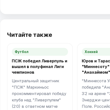
Читайте также
Футбол
Хоккей
ПСЖ победил Ливерпуль и
Юров и Тарас
вышел в полуфинал Лиги
"Миннесоту" 
чемпионов
"Анахаймом"
Центральный защитник
"Миннесота У
"ПСЖ" Маркиньос
победила "Ан
прокомментировал победу
3:2 на арене 
клуба над "Ливерпулем"
Энерджи-цент
(2:0) в ответном матче
Поле. Россий