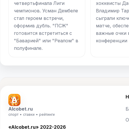
четвертьфинала Лиги
хоккеисты Да
чемпионов. Усман Дембеле
Владимир Тар
стал героем встречи,
сыграли ключ
оформив дубль. "ПСЖ"
матче, обесп
готовится встретиться с
важные очки 
"Баварией" или "Реалом" в
конференции
полуфинале.
Н
Alcobet.ru
Б
спорт • ставки • рейтинги
О
«Alcobet.ru» 2022-2026