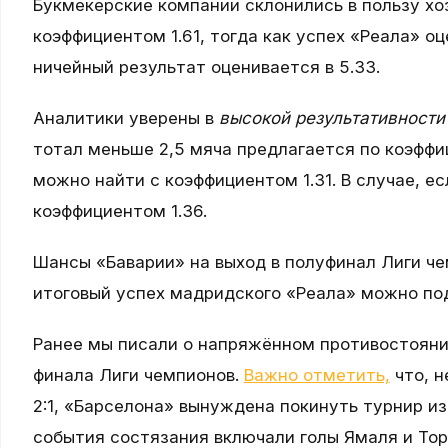
Букмекерские компании склонились в пользу хо
коэффициентом 1.61, тогда как успех «Реала» 
ничейный результат оценивается в 5.33.
Аналитики уверены в
высокой результативности
тотал меньше 2,5 мяча предлагается по коэффиц
можно найти с коэффициентом 1.31. В случае, е
коэффициентом 1.36.
Шансы «Баварии» на выход в полуфинал Лиги чем
итоговый успех мадридского «Реала» можно под
Ранее мы писали о напряжённом противостояни
финала Лиги чемпионов.
Важно отметить,
что, н
2:1, «Барселона» вынуждена покинуть турнир из
события состязания включали голы Ямаля и Тор