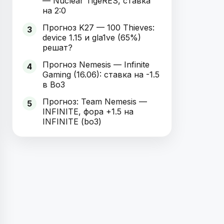
— Nuclear TigeRES, ставка
на 2:0
Прогноз K27 — 100 Thieves:
3
device 1.15 и gla1ve (65%)
решат?
Прогноз Nemesis — Infinite
4
Gaming (16.06): ставка на -1.5
в Bo3
Прогноз: Team Nemesis —
5
INFINITE, фора +1.5 на
INFINITE (bo3)