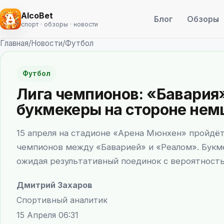
AlcoBet
Блог
Обзоры
спорт · обзоры · новости
Главная
/
Новости
/
Футбол
Футбол
Лига чемпионов: «Бавария
букмекеры на стороне нем
15 апреля на стадионе «Арена Мюнхен» пройдё
чемпионов между «Баварией» и «Реалом». Букм
ожидая результативный поединок с вероятность
Дмитрий Захаров
Спортивный аналитик
15 Апреля 06:31