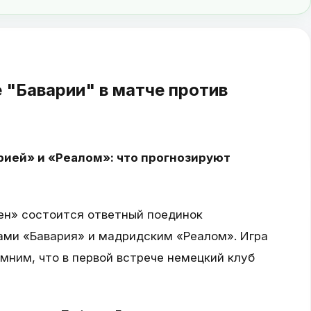
"Баварии" в матче против
ией» и «Реалом»: что прогнозируют
ен» состоится ответный поединок
ми «Бавария» и мадридским «Реалом». Игра
мним, что в первой встрече немецкий клуб