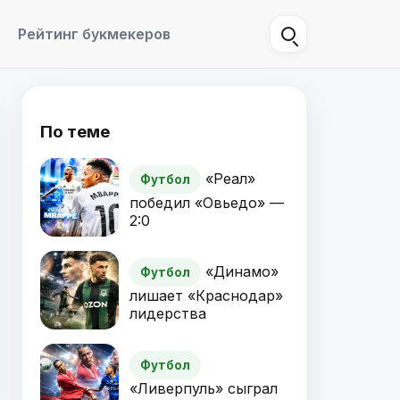
Рейтинг букмекеров
По теме
«Реал»
Футбол
победил «Овьедо» —
2:0
«Динамо»
Футбол
лишает «Краснодар»
лидерства
Футбол
«Ливерпуль» сыграл