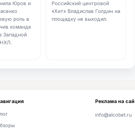
нила Юров и
Российский центровой
асенко
«Хит» Владислав Голдин на
евую роль в
площадку не выходил.
ечив команде
в Западной
 НХЛ.
авигация
Реклама на сай
лог
info@alcobet.ru
бзоры