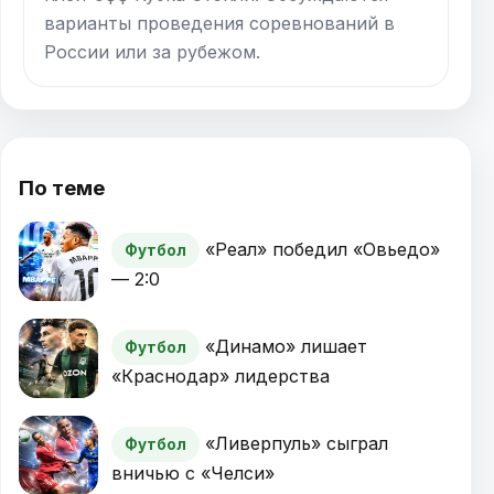
варианты проведения соревнований в
России или за рубежом.
По теме
«Реал» победил «Овьедо»
Футбол
— 2:0
«Динамо» лишает
Футбол
«Краснодар» лидерства
«Ливерпуль» сыграл
Футбол
вничью с «Челси»