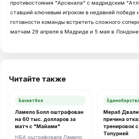
противостояния "Арсенала" с мадридским "Атле
ставший ключевым игроком в недавней победе н
готовности команды встретить сложного сопер
матчам 29 апреля в Мадриде и 5 мая в Лондоне,
Читайте также
Баскетбол
Единоборства
Ламело Болл оштрафован
Мераб Двали
на 60 тыс. долларов за
причина отка
матч с "Майами"
тренировок с
Топурией
НБА оштрафовала Ламело