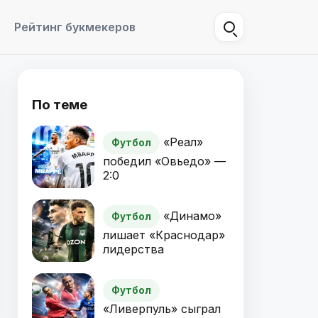
Рейтинг букмекеров
По теме
«Реал»
Футбол
победил «Овьедо» —
2:0
«Динамо»
Футбол
лишает «Краснодар»
лидерства
Футбол
«Ливерпуль» сыграл