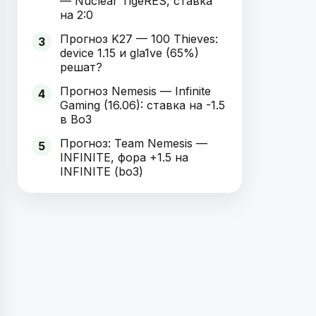
— Nuclear TigeRES, ставка
на 2:0
Прогноз K27 — 100 Thieves:
3
device 1.15 и gla1ve (65%)
решат?
Прогноз Nemesis — Infinite
4
Gaming (16.06): ставка на -1.5
в Bo3
Прогноз: Team Nemesis —
5
INFINITE, фора +1.5 на
INFINITE (bo3)