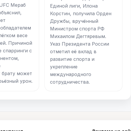
 UFC Мераб
Единой лиги, Илона
бъяснил,
Корстин, получила Орден
ает
Дружбы, вручённый
 обладателем
Министром спорта РФ
лёгком весе
Михаилом Дегтяревым.
ей. Причиной
Указ Президента России
е спарринги с
отметил её вклад в
нентом,
развитие спорта и
е
укрепление
 брату может
международного
рьёзный урон.
сотрудничества.