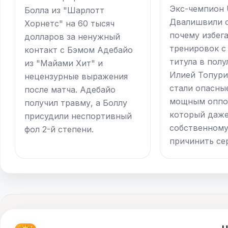
Экс-чемпион
Болла из "Шарлотт
Двалишвили о
Хорнетс" на 60 тысяч
почему избег
долларов за ненужный
тренировок с
контакт с Бэмом Адебайо
титула в полу
из "Майами Хит" и
Илией Топури
нецензурные выражения
стали опасны
после матча. Адебайо
мощным оппо
получил травму, а Боллу
который даж
присудили неспортивный
собственному
фол 2-й степени.
причинить се