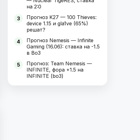
— Nuclear TigeRES, ставка
на 2:0
Прогноз K27 — 100 Thieves:
3
device 1.15 и gla1ve (65%)
решат?
Прогноз Nemesis — Infinite
4
Gaming (16.06): ставка на -1.5
в Bo3
Прогноз: Team Nemesis —
5
INFINITE, фора +1.5 на
INFINITE (bo3)