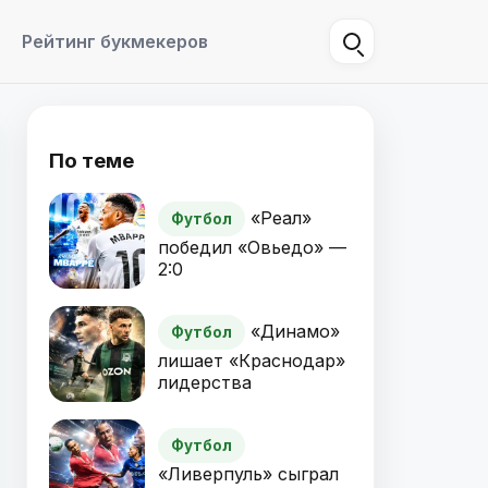
Рейтинг букмекеров
По теме
«Реал»
Футбол
победил «Овьедо» —
2:0
«Динамо»
Футбол
лишает «Краснодар»
лидерства
Футбол
«Ливерпуль» сыграл