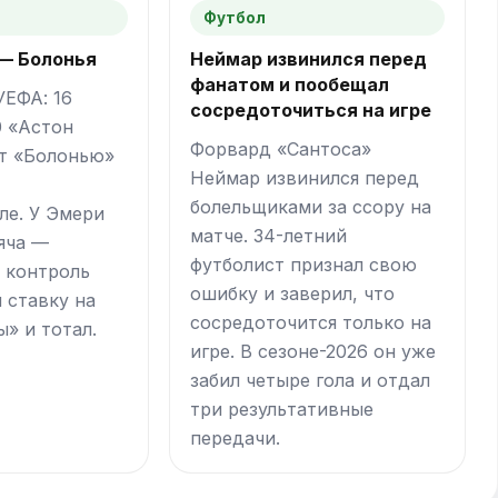
Футбол
 — Болонья
Неймар извинился перед
фанатом и пообещал
УЕФА: 16
сосредоточиться на игре
0 «Астон
Форвард «Сантоса»
т «Болонью»
Неймар извинился перед
болельщиками за ссору на
ле. У Эмери
матче. 34-летний
мяча —
футболист признал свою
 контроль
ошибку и заверил, что
и ставку на
сосредоточится только на
» и тотал.
игре. В сезоне-2026 он уже
забил четыре гола и отдал
три результативные
передачи.