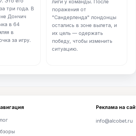
. Это его
лиги у команды. После
за три года. В
поражения от
оне Дончич
"Сандерленда" лондонцы
чка в 64
остались в зоне вылета, и
мляя в
их цель — одержать
очка за игру.
победу, чтобы изменить
ситуацию.
авигация
Реклама на сай
лог
info@alcobet.ru
бзоры