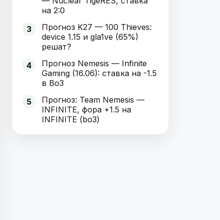
— Nuclear TigeRES, ставка
на 2:0
Прогноз K27 — 100 Thieves:
3
device 1.15 и gla1ve (65%)
решат?
Прогноз Nemesis — Infinite
4
Gaming (16.06): ставка на -1.5
в Bo3
Прогноз: Team Nemesis —
5
INFINITE, фора +1.5 на
INFINITE (bo3)