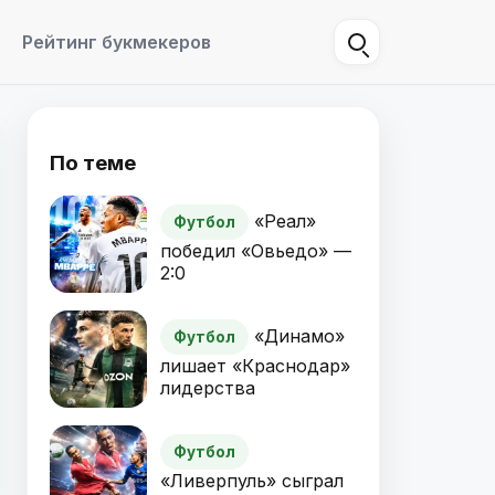
Рейтинг букмекеров
По теме
«Реал»
Футбол
победил «Овьедо» —
2:0
«Динамо»
Футбол
лишает «Краснодар»
лидерства
Футбол
«Ливерпуль» сыграл