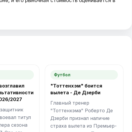
оне, и его рыночная стоимость оценивается в
Футбол
возглавил
"Тоттенхэм" боится
льтативности
вылета - Де Дзерби
026/2027
Главный тренер
 защитник
"Тоттенхэма" Роберто Де
воевал титул
Дзерби признал наличие
пера сезона
страха вылета из Премьер-