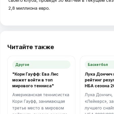
своего клуба, проведя 30 матчей в текущем сез
2,8 миллиона евро.
Читайте также
Другое
Баскетбол
"Кори Гауфф: Ева Лис
Лука Дончич 
может войти в топ
рейтинг резу
мирового тенниса"
НБА сезона 2
Американская теннисистка
Лука Дончич,
Кори Гауфф, занимающая
«Лейкерс», за
третье место в мировом
лучшего снай