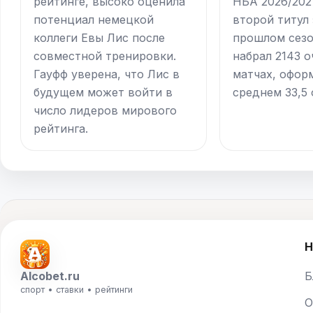
рейтинге, высоко оценила
НБА 2026/2027
потенциал немецкой
второй титул 
коллеги Евы Лис после
прошлом сез
совместной тренировки.
набрал 2143 о
Гауфф уверена, что Лис в
матчах, офор
будущем может войти в
среднем 33,5 
число лидеров мирового
рейтинга.
Н
Alcobet.ru
Б
спорт • ставки • рейтинги
О