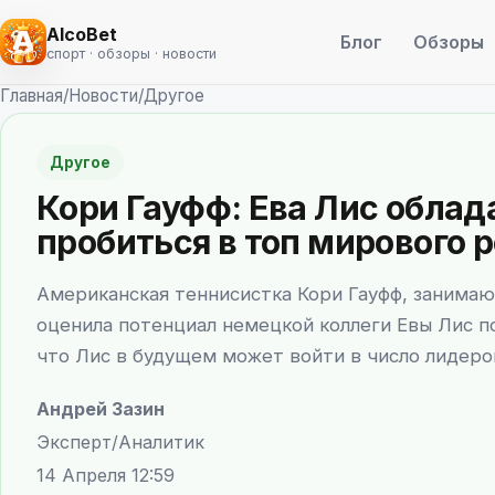
AlcoBet
Блог
Обзоры
спорт · обзоры · новости
Главная
/
Новости
/
Другое
Другое
Кори Гауфф: Ева Лис обла
пробиться в топ мирового 
Американская теннисистка Кори Гауфф, занима
оценила потенциал немецкой коллеги Евы Лис п
что Лис в будущем может войти в число лидеро
Андрей Зазин
Эксперт/Аналитик
14 Апреля 12:59