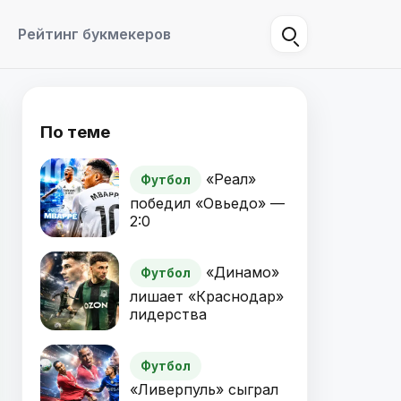
Рейтинг букмекеров
По теме
«Реал»
Футбол
победил «Овьедо» —
2:0
«Динамо»
Футбол
лишает «Краснодар»
лидерства
Футбол
«Ливерпуль» сыграл