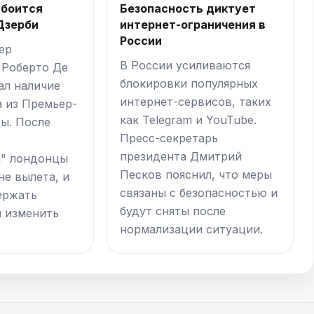
 боится
Безопасность диктует
Дзерби
интернет-ограничения в
России
ер
В России усиливаются
 Роберто Де
блокировки популярных
ал наличие
интернет-сервисов, таких
а из Премьер-
как Telegram и YouTube.
ды. После
Пресс-секретарь
президента Дмитрий
а" лондонцы
Песков пояснил, что меры
не вылета, и
связаны с безопасностью и
ержать
будут сняты после
ы изменить
нормализации ситуации.