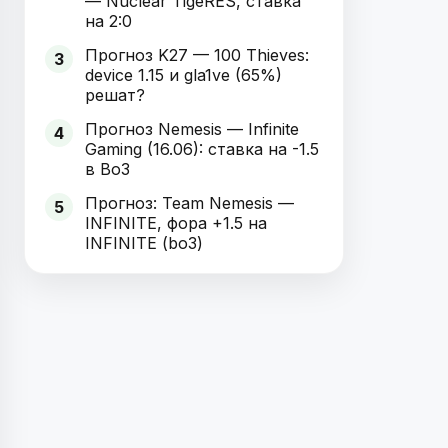
— Nuclear TigeRES, ставка
на 2:0
Прогноз K27 — 100 Thieves:
3
device 1.15 и gla1ve (65%)
решат?
Прогноз Nemesis — Infinite
4
Gaming (16.06): ставка на -1.5
в Bo3
Прогноз: Team Nemesis —
5
INFINITE, фора +1.5 на
INFINITE (bo3)