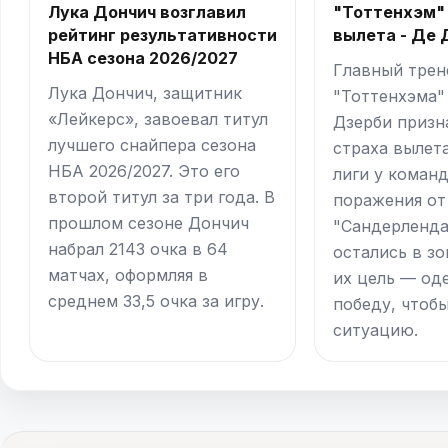
Лука Дончич возглавил
"Тоттенхэм"
рейтинг результативности
вылета - Де 
НБА сезона 2026/2027
Главный трен
Лука Дончич, защитник
"Тоттенхэма"
«Лейкерс», завоевал титул
Дзерби призн
лучшего снайпера сезона
страха вылет
НБА 2026/2027. Это его
лиги у коман
второй титул за три года. В
поражения от
прошлом сезоне Дончич
"Сандерленд
набрал 2143 очка в 64
остались в зо
матчах, оформляя в
их цель — од
среднем 33,5 очка за игру.
победу, чтоб
ситуацию.