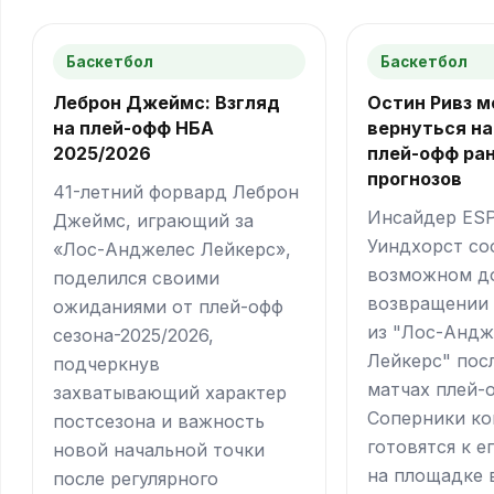
Баскетбол
Баскетбол
Леброн Джеймс: Взгляд
Остин Ривз 
на плей-офф НБА
вернуться на
2025/2026
плей-офф ра
прогнозов
41-летний форвард Леброн
Инсайдер ES
Джеймс, играющий за
Уиндхорст со
«Лос-Анджелес Лейкерс»,
возможном д
поделился своими
возвращении 
ожиданиями от плей-офф
из "Лос-Андж
сезона-2025/2026,
Лейкерс" пос
подчеркнув
матчах плей-
захватывающий характер
Соперники к
постсезона и важность
готовятся к е
новой начальной точки
на площадке 
после регулярного