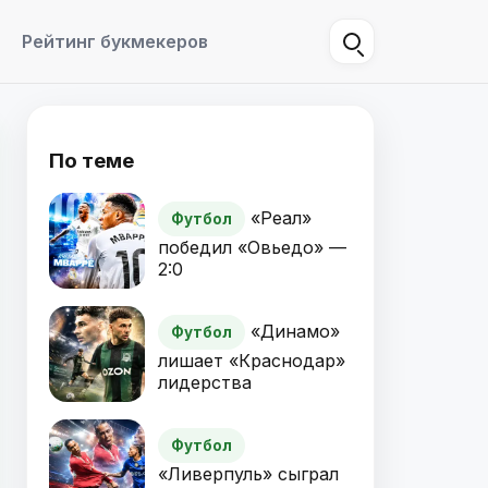
Рейтинг букмекеров
По теме
«Реал»
Футбол
победил «Овьедо» —
2:0
«Динамо»
Футбол
лишает «Краснодар»
лидерства
Футбол
«Ливерпуль» сыграл