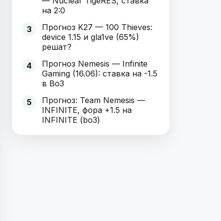
— Nuclear TigeRES, ставка
на 2:0
Прогноз K27 — 100 Thieves:
3
device 1.15 и gla1ve (65%)
решат?
Прогноз Nemesis — Infinite
4
Gaming (16.06): ставка на -1.5
в Bo3
Прогноз: Team Nemesis —
5
INFINITE, фора +1.5 на
INFINITE (bo3)