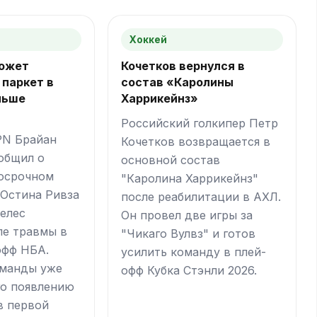
Хоккей
может
Кочетков вернулся в
 паркет в
состав «Каролины
ньше
Харрикейнз»
Российский голкипер Петр
PN Брайан
Кочетков возвращается в
общил о
основной состав
осрочном
"Каролина Харрикейнз"
Остина Ривза
после реабилитации в АХЛ.
елес
Он провел две игры за
ле травмы в
"Чикаго Вулвз" и готов
офф НБА.
усилить команду в плей-
оманды уже
офф Кубка Стэнли 2026.
го появлению
в первой