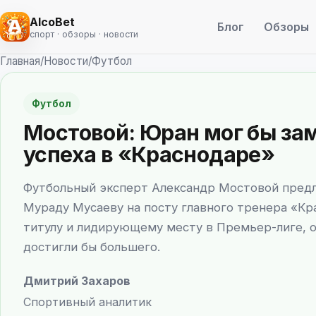
AlcoBet
Блог
Обзоры
спорт · обзоры · новости
Главная
/
Новости
/
Футбол
Футбол
Мостовой: Юран мог бы за
успеха в «Краснодаре»
Футбольный эксперт Александр Мостовой предл
Мураду Мусаеву на посту главного тренера «Кр
титулу и лидирующему месту в Премьер-лиге, 
достигли бы большего.
Дмитрий Захаров
Спортивный аналитик