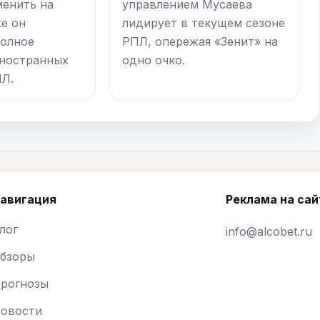
менить на
управлением Мусаева
е он
лидирует в текущем сезоне
полное
РПЛ, опережая «Зенит» на
иностранных
одно очко.
ПЛ.
авигация
Реклама на сай
лог
info@alcobet.ru
бзоры
рогнозы
овости