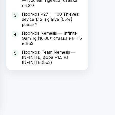
— Nuclear TigeRES, ставка
на 2:0
Прогноз K27 — 100 Thieves:
3
device 1.15 и gla1ve (65%)
решат?
Прогноз Nemesis — Infinite
4
Gaming (16.06): ставка на -1.5
в Bo3
Прогноз: Team Nemesis —
5
INFINITE, фора +1.5 на
INFINITE (bo3)