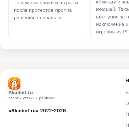
команду и за
тюремные сроки и штрафы
юношей. Такж
после протестов против
выступил за 
решения о пенальти.
исключение 
игроков из Р
Н
Alcobet.ru
Б
спорт • ставки • рейтинги
О
«Alcobet.ru» 2022-2026
П
Н