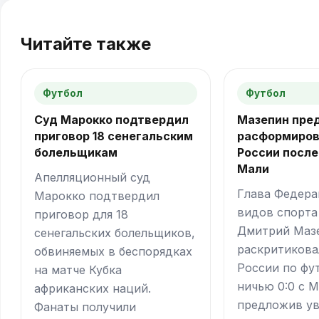
Читайте также
Футбол
Футбол
Суд Марокко подтвердил
Мазепин пре
приговор 18 сенегальским
расформиров
болельщикам
России после
Мали
Апелляционный суд
Глава Федер
Марокко подтвердил
видов спорта
приговор для 18
Дмитрий Маз
сенегальских болельщиков,
раскритикова
обвиняемых в беспорядках
России по фу
на матче Кубка
ничью 0:0 с М
африканских наций.
предложив у
Фанаты получили