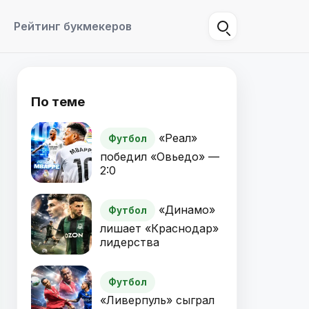
Рейтинг букмекеров
По теме
«Реал»
Футбол
победил «Овьедо» —
2:0
«Динамо»
Футбол
лишает «Краснодар»
лидерства
Футбол
«Ливерпуль» сыграл