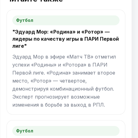
Футбол
"Эдуард Мор: «Родина» и «Ротор» —
лидеры по качеству игры в ПАРИ Первой
лиге"
Эдуард Мор в эфире «Матч ТВ» отметил
успехи «Родины» и «Ротора» в ПАРИ
Первой лиге. «Родина» занимает второе
место, «Ротор» — четвертое,
демонстрируя комбинационный футбол.
Эксперт прогнозирует возможные
изменения в борьбе за выход в РПЛ.
Футбол