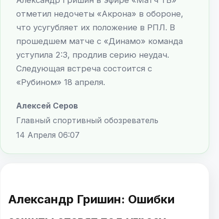
отметил недочеты «Акрона» в обороне,
что усугубляет их положение в РПЛ. В
прошедшем матче с «Динамо» команда
уступила 2:3, продлив серию неудач.
Следующая встреча состоится с
«Рубином» 18 апреля.
Алексей Серов
Главный спортивный обозреватель
14 Апреля 06:07
Александр Гришин: Ошибки