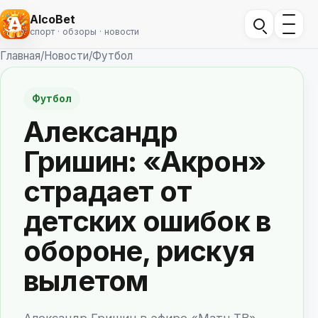
AlcoBet
спорт · обзоры · новости
Главная
/
Новости
/
Футбол
Футбол
Александр
Гришин: «Акрон»
страдает от
детских ошибок в
обороне, рискуя
вылетом
Александр Гришин в эфире «Матч ТВ»