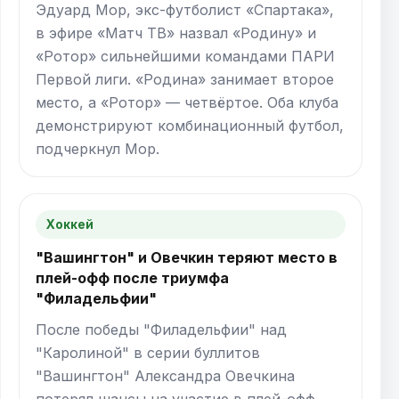
Эдуард Мор, экс-футболист «Спартака»,
в эфире «Матч ТВ» назвал «Родину» и
«Ротор» сильнейшими командами ПАРИ
Первой лиги. «Родина» занимает второе
место, а «Ротор» — четвёртое. Оба клуба
демонстрируют комбинационный футбол,
подчеркнул Мор.
Хоккей
"Вашингтон" и Овечкин теряют место в
плей-офф после триумфа
"Филадельфии"
После победы "Филадельфии" над
"Каролиной" в серии буллитов
"Вашингтон" Александра Овечкина
потерял шансы на участие в плей-офф