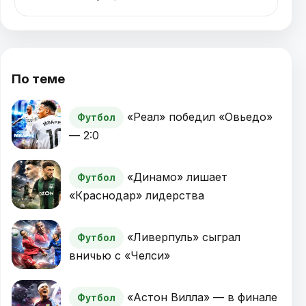
По теме
«Реал» победил «Овьедо»
Футбол
— 2:0
«Динамо» лишает
Футбол
«Краснодар» лидерства
«Ливерпуль» сыграл
Футбол
вничью с «Челси»
«Астон Вилла» — в финале
Футбол