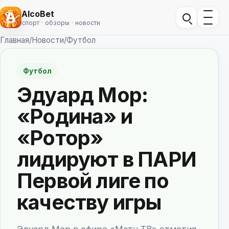
AlcoBet
спорт · обзоры · новости
Главная
/
Новости
/
Футбол
Футбол
Эдуард Мор:
«Родина» и
«Ротор»
лидируют в ПАРИ
Первой лиге по
качеству игры
Эдуард Мор в эфире «Матч ТВ» отметил