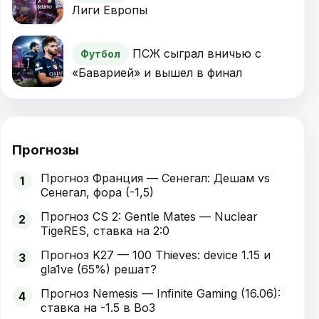
Лиги Европы
ПСЖ сыграл вничью с
Футбол
«Баварией» и вышел в финал
Прогнозы
Прогноз Франция — Сенегал: Дешам vs
1
Сенегал, фора (-1,5)
Прогноз CS 2: Gentle Mates — Nuclear
2
TigeRES, ставка на 2:0
Прогноз K27 — 100 Thieves: device 1.15 и
3
gla1ve (65%) решат?
Прогноз Nemesis — Infinite Gaming (16.06):
4
ставка на -1.5 в Bo3