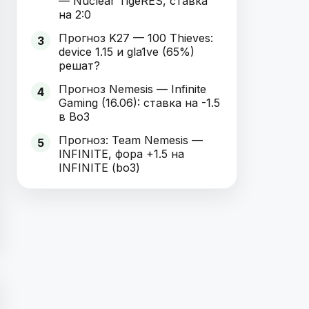
— Nuclear TigeRES, ставка
на 2:0
Прогноз K27 — 100 Thieves:
3
device 1.15 и gla1ve (65%)
решат?
Прогноз Nemesis — Infinite
4
Gaming (16.06): ставка на -1.5
в Bo3
Прогноз: Team Nemesis —
5
INFINITE, фора +1.5 на
INFINITE (bo3)