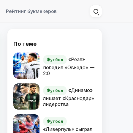
Рейтинг букмекеров
По теме
«Реал»
Футбол
победил «Овьедо» —
2:0
«Динамо»
Футбол
лишает «Краснодар»
лидерства
Футбол
«Ливерпуль» сыграл