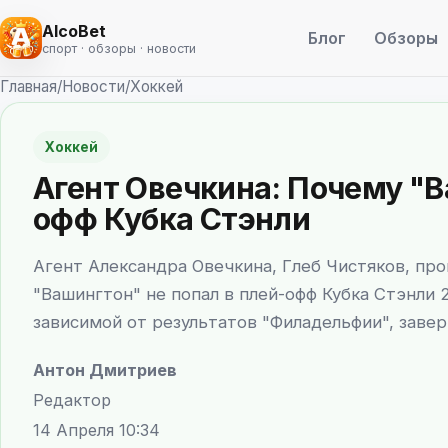
AlcoBet
Блог
Обзоры
спорт · обзоры · новости
Главная
/
Новости
/
Хоккей
Хоккей
Агент Овечкина: Почему "В
офф Кубка Стэнли
Агент Александра Овечкина, Глеб Чистяков, пр
"Вашингтон" не попал в плей-офф Кубка Стэнли 2
зависимой от результатов "Филадельфии", завер
Антон Дмитриев
Редактор
14 Апреля 10:34