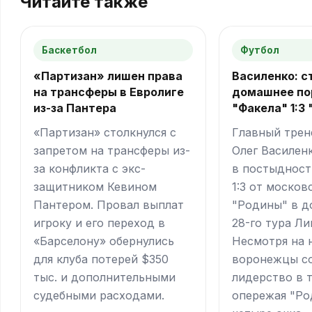
Читайте также
Баскетбол
Футбол
«Партизан» лишен права
Василенко: с
на трансферы в Евролиге
домашнее по
из-за Пантера
"Факела" 1:3
«Партизан» столкнулся с
Главный трен
запретом на трансферы из-
Олег Василен
за конфликта с экс-
в постыдност
защитником Кевином
1:3 от москов
Пантером. Провал выплат
"Родины" в д
игроку и его переход в
28-го тура Ли
«Барселону» обернулись
Несмотря на 
для клуба потерей $350
воронежцы с
тыс. и дополнительными
лидерство в 
судебными расходами.
опережая "Ро