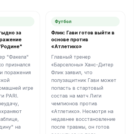
Футбол
тыдно за
Флик: Гави готов выйти в
ражение
основе против
 "Родине"
«Атлетико»
ер "Факела"
Главный тренер
ко признался
«Барселоны» Ханс-Дитер
и поражения
Флик заявил, что
ской
полузащитник Гави может
омашней игре
попасть в стартовый
ги PARI.
состав на матч Лиги
неудачу,
чемпионов против
охраняют
«Атлетико». Несмотря на
таблице,
недавнее восстановление
дину" на
после травмы, он готов