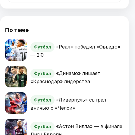
По теме
«Реал» победил «Овьедо»
Футбол
— 2:0
«Динамо» лишает
Футбол
«Краснодар» лидерства
«Ливерпуль» сыграл
Футбол
вничью с «Челси»
«Астон Вилла» — в финале
Футбол
Лиги Европы