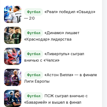
«Реал» победил «Овьедо»
Футбол
— 2:0
«Динамо» лишает
Футбол
«Краснодар» лидерства
«Ливерпуль» сыграл
Футбол
вничью с «Челси»
«Астон Вилла» — в финале
Футбол
Лиги Европы
ПСЖ сыграл вничью с
Футбол
«Баварией» и вышел в финал