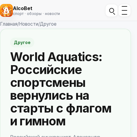
AlcoBet
спорт · обзоры · новости
Главная
/
Новости
/
Другое
Другое
World Aquatics:
Российские
спортсмены
вернулись на
старты с флагом
и гимном
Российский синхронист Александр