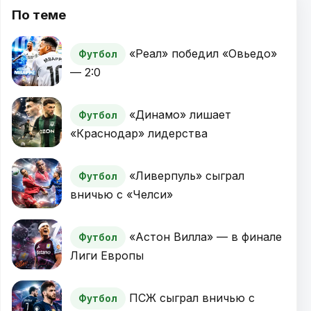
По теме
«Реал» победил «Овьедо»
Футбол
— 2:0
«Динамо» лишает
Футбол
«Краснодар» лидерства
«Ливерпуль» сыграл
Футбол
вничью с «Челси»
«Астон Вилла» — в финале
Футбол
Лиги Европы
ПСЖ сыграл вничью с
Футбол