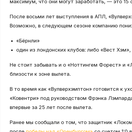
максимум, что они могут заработать, — это 15
После восьми лет выступления в АПЛ, «Вулверх
Возможно, в следующем сезоне компанию пониж
«Бёрнли»
один из лондонских клубов: либо «Вест Хэм»
Не стоит забывать и о «Ноттингем Форест» и «
близости к зоне вылета.
В то время как «Вулверхэмптон» готовится к ух
«Ковентри» под руководством Фрэнка Лэмпарда 
впервые за 25 лет после вылета.
Ранее мы сообщали о том, что защитник «Локо
после
победы над «Оренбургом»
со счетом 1:0 