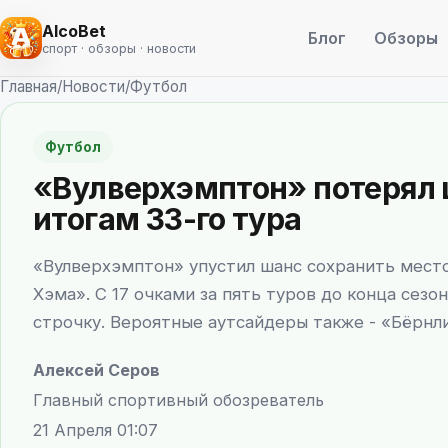
AlcoBet
Блог
Обзоры
спорт · обзоры · новости
Главная
/
Новости
/
Футбол
Футбол
«Вулверхэмптон» потерял 
итогам 33-го тура
«Вулверхэмптон» упустил шанс сохранить место
Хэма». С 17 очками за пять туров до конца сезо
строчку. Вероятные аутсайдеры также - «Бёрнли
Алексей Серов
Главный спортивный обозреватель
21 Апреля 01:07