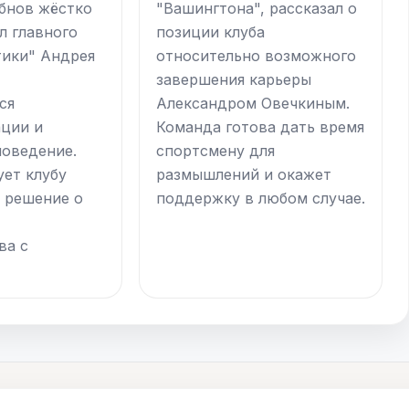
бнов жёстко
"Вашингтона", рассказал о
л главного
позиции клуба
тики" Андрея
относительно возможного
завершения карьеры
ся
Александром Овечкиным.
ции и
Команда готова дать время
поведение.
спортсмену для
ует клубу
размышлений и окажет
 решение о
поддержку в любом случае.
ва с