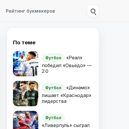
Рейтинг букмекеров
По теме
«Реал»
Футбол
победил «Овьедо» —
2:0
«Динамо»
Футбол
лишает «Краснодар»
лидерства
Футбол
«Ливерпуль» сыграл