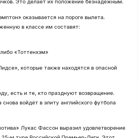
 очков. Это делает их положение безнадёжным.
эмптон» оказывается на пороге вылета.
енную в классе им составят:
, либо «Тоттенхэм»
Лидсе», которые также находятся в опасной
оду, есть и те, кто празднуют возвращение.
снова войдёт в элиту английского футбола
мотива» Лукас Фассон выразил удовлетворение
в 25-м туре Российской Премьер-Лиги. Этот