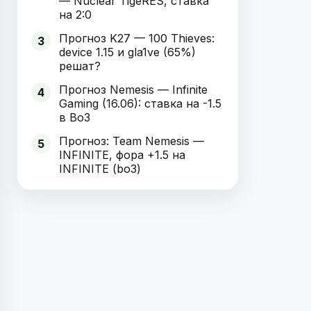
— Nuclear TigeRES, ставка
на 2:0
Прогноз K27 — 100 Thieves:
3
device 1.15 и gla1ve (65%)
решат?
Прогноз Nemesis — Infinite
4
Gaming (16.06): ставка на -1.5
в Bo3
Прогноз: Team Nemesis —
5
INFINITE, фора +1.5 на
INFINITE (bo3)