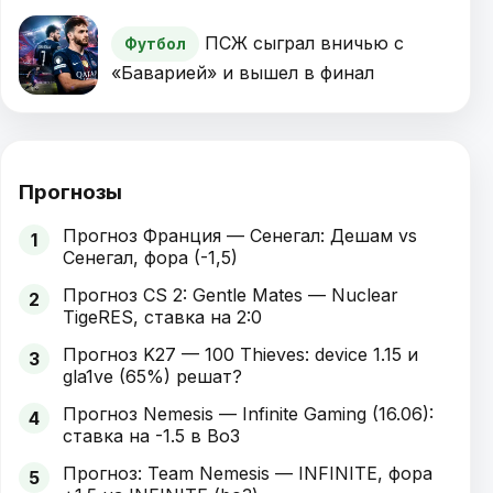
ПСЖ сыграл вничью с
Футбол
«Баварией» и вышел в финал
Прогнозы
Прогноз Франция — Сенегал: Дешам vs
1
Сенегал, фора (-1,5)
Прогноз CS 2: Gentle Mates — Nuclear
2
TigeRES, ставка на 2:0
Прогноз K27 — 100 Thieves: device 1.15 и
3
gla1ve (65%) решат?
Прогноз Nemesis — Infinite Gaming (16.06):
4
ставка на -1.5 в Bo3
Прогноз: Team Nemesis — INFINITE, фора
5