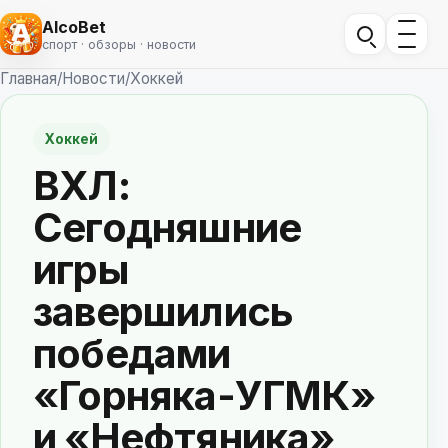
AlcoBet
спорт · обзоры · новости
Главная
/
Новости
/
Хоккей
Хоккей
ВХЛ:
Сегодняшние
игры
завершились
победами
«Горняка-УГМК»
и «Нефтяника»