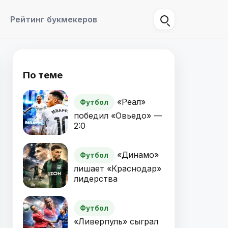
Рейтинг букмекеров
По теме
«Реал»
Футбол
победил «Овьедо» —
2:0
«Динамо»
Футбол
лишает «Краснодар»
лидерства
Футбол
«Ливерпуль» сыграл