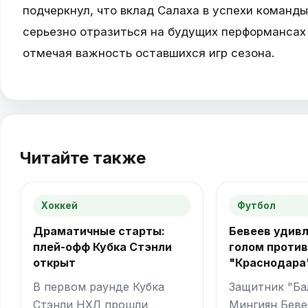
подчеркнул, что вклад Салаха в успехи команд
серьезно отразиться на будущих перформансах
отмечая важность оставшихся игр сезона.
Читайте также
Хоккей
Футбол
Драматичные старты:
Бевеев удив
плей-офф Кубка Стэнли
голом проти
открыт
"Краснодара
В первом раунде Кубка
Защитник "Ба
Стэнли НХЛ прошли
Мингиян Беве