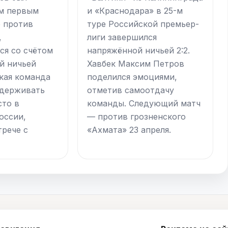
м первым
и «Краснодара» в 25-м
е против
туре Российской премьер-
,
лиги завершился
я со счётом
напряжённой ничьей 2:2.
ой ничьей
Хавбек Максим Петров
кая команда
поделился эмоциями,
удерживать
отметив самоотдачу
сто в
команды. Следующий матч
оссии,
— против грозненского
трече с
«Ахмата» 23 апреля.