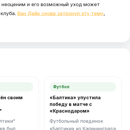
ы неоценим и его возможный уход может
 клуба.
Ван Дейк снова затронул эту тему
,
Футбол
лён своим
«Балтика» упустила
в
победу в матче с
"
«Краснодаром»
лтики"
Футбольный поединок
ев был
«Балтики» из Калининграда