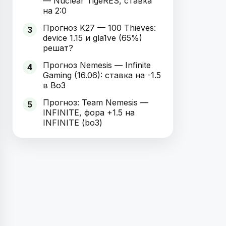
— Nuclear TigeRES, ставка
на 2:0
Прогноз K27 — 100 Thieves:
3
device 1.15 и gla1ve (65%)
решат?
Прогноз Nemesis — Infinite
4
Gaming (16.06): ставка на -1.5
в Bo3
Прогноз: Team Nemesis —
5
INFINITE, фора +1.5 на
INFINITE (bo3)