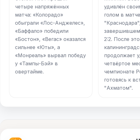
четыре напряжённых
удивлён свои
матча: «Колорадо»
голом в матч
обыграли «Лос-Анджелес»,
"Краснодара"
«Баффало» победили
завершившемс
«Бостон», «Вегас» оказался
2:2. После эт
сильнее «Юты», а
калининградс
«Монреаль» вырвал победу
продолжает 
у «Тампы-Бэй» в
четвёртое ме
овертайме.
чемпионате Р
готовясь к вс
"Ахматом".