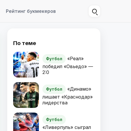
Рейтинг букмекеров
По теме
«Реал»
Футбол
победил «Овьедо» —
2:0
«Динамо»
Футбол
лишает «Краснодар»
лидерства
Футбол
«Ливерпуль» сыграл