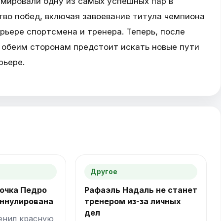
рмировали одну из самых успешных пар в
во побед, включая завоевание титула чемпиона
арьере спортсмена и тренера. Теперь, после
 обеим сторонам предстоит искать новые пути
рьере.
Другое
очка Педро
Рафаэль Надаль не станет
аннулирована
тренером из-за личных
дел
енил красную