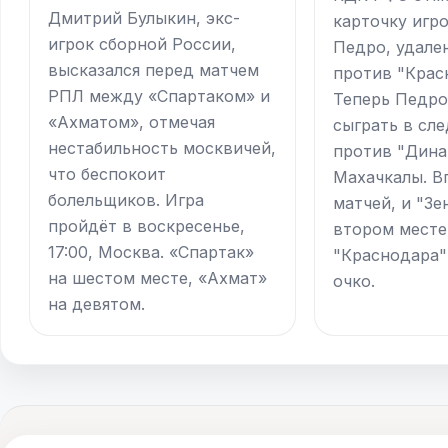
Дмитрий Булыкин, экс-
карточку игро
игрок сборной России,
Педро, удале
высказался перед матчем
против "Крас
РПЛ между «Спартаком» и
Теперь Педр
«Ахматом», отмечая
сыграть в сл
нестабильность москвичей,
против "Дина
что беспокоит
Махачкалы. В
болельщиков. Игра
матчей, и "Зе
пройдёт в воскресенье,
втором месте
17:00, Москва. «Спартак»
"Краснодара"
на шестом месте, «Ахмат»
очко.
на девятом.