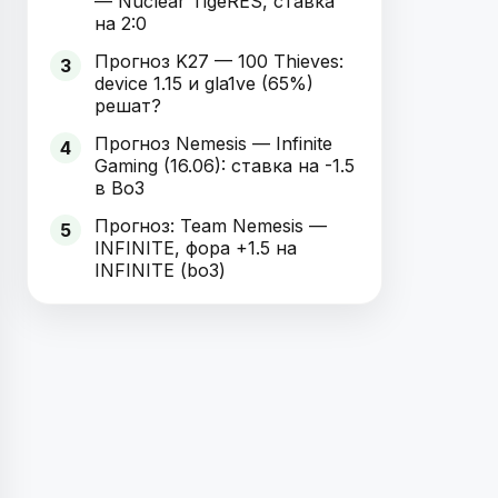
— Nuclear TigeRES, ставка
на 2:0
Прогноз K27 — 100 Thieves:
3
device 1.15 и gla1ve (65%)
решат?
Прогноз Nemesis — Infinite
4
Gaming (16.06): ставка на -1.5
в Bo3
Прогноз: Team Nemesis —
5
INFINITE, фора +1.5 на
INFINITE (bo3)