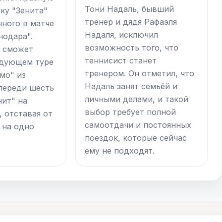
Тони Надаль, бывший
ку "Зенита"
тренер и дядя Рафаэля
нного в матче
Надаля, исключил
нодара".
возможность того, что
о сможет
теннисист станет
едующем туре
тренером. Он отметил, что
мо" из
Надаль занят семьёй и
переди шесть
личными делами, и такой
нит" на
выбор требует полной
, отставая от
самоотдачи и постоянных
 на одно
поездок, которые сейчас
ему не подходят.