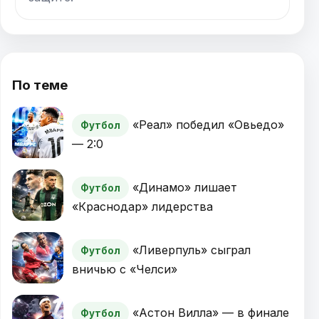
По теме
«Реал» победил «Овьедо»
Футбол
— 2:0
«Динамо» лишает
Футбол
«Краснодар» лидерства
«Ливерпуль» сыграл
Футбол
вничью с «Челси»
«Астон Вилла» — в финале
Футбол