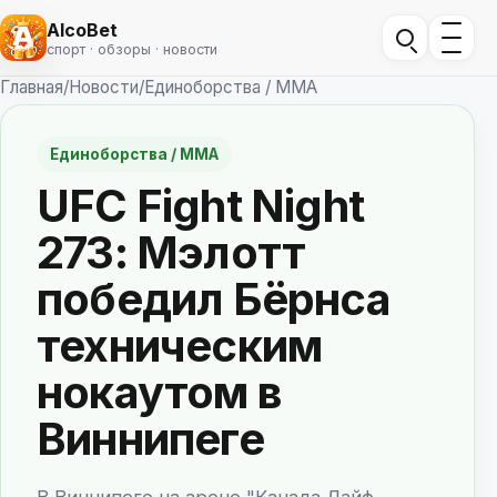
AlcoBet
спорт · обзоры · новости
Главная
/
Новости
/
Единоборства / ММА
Единоборства / ММА
UFC Fight Night
273: Мэлотт
победил Бёрнса
техническим
нокаутом в
Виннипеге
В Виннипеге на арене "Канада Лайф