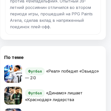
против «Филадельфии». Опытный 39-
летний россиянин отличился во втором
периоде игры, прошедшей на PPG Paints
Arena, сделав вклад в напряженный
поединок плей-офф.
По теме
«Реал» победил «Овьедо»
Футбол
— 2:0
«Динамо» лишает
Футбол
«Краснодар» лидерства