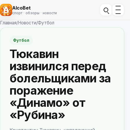
AlcoBet
спорт · обзоры · новости
Главная
/
Новости
/
Футбол
Футбол
Тюкавин
извинился перед
болельщиками за
поражение
«Динамо» от
«Рубина»
Константин Тюкавин, нападающий