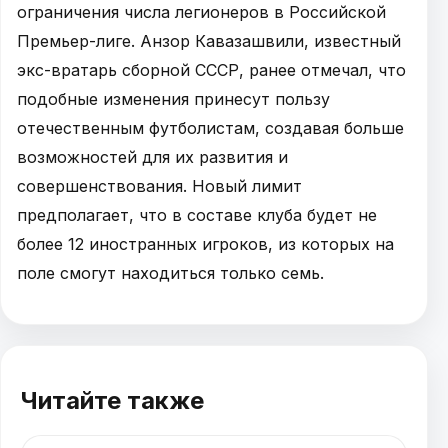
ограничения числа легионеров в Российской
Премьер-лиге. Анзор Кавазашвили, известный
экс-вратарь сборной СССР, ранее отмечал, что
подобные изменения принесут пользу
отечественным футболистам, создавая больше
возможностей для их развития и
совершенствования. Новый лимит
предполагает, что в составе клуба будет не
более 12 иностранных игроков, из которых на
поле смогут находиться только семь.
Читайте также