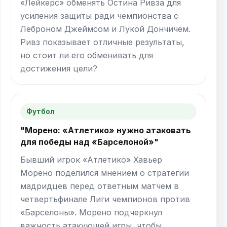
«Лейкерс» обменять Остина Ривза для
усиления защиты ради чемпионства с
Леброном Джеймсом и Лукой Дончичем.
Ривз показывает отличные результаты,
но стоит ли его обменивать для
достижения цели?
Футбол
"Морено: «Атлетико» нужно атаковать
для победы над «Барселоной»"
Бывший игрок «Атлетико» Хавьер
Морено поделился мнением о стратегии
мадридцев перед ответным матчем в
четвертьфинале Лиги чемпионов против
«Барселоны». Морено подчеркнул
важность атакующей игры, чтобы