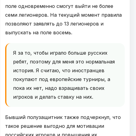
поле одновременно смогут выйти не более
семи легионеров. На текущий момент правила
позволяют заявлять до 13 легионеров и
выпускать на поле восемь.
Я за то, чтобы играло больше русских
ребят, поэтому для меня это нормальная
история. Я считаю, что иностранцев
покупают под европейские турниры, а
пока их нет, надо взращивать своих
игроков и делать ставку на них.
Бывший полузащитник также подчеркнул, что
такое решение выгодно для мотивации
российских игроков и повышения их