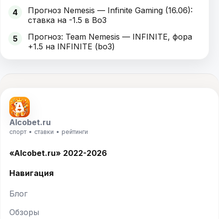
Прогноз Nemesis — Infinite Gaming (16.06):
4
ставка на -1.5 в Bo3
Прогноз: Team Nemesis — INFINITE, фора
5
+1.5 на INFINITE (bo3)
Alcobet.ru
спорт • ставки • рейтинги
«Alcobet.ru» 2022-2026
Навигация
Блог
Обзоры