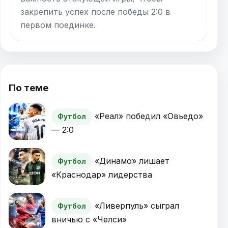
закрепить успех после победы 2:0 в
первом поединке.
По теме
«Реал» победил «Овьедо»
Футбол
— 2:0
«Динамо» лишает
Футбол
«Краснодар» лидерства
«Ливерпуль» сыграл
Футбол
вничью с «Челси»