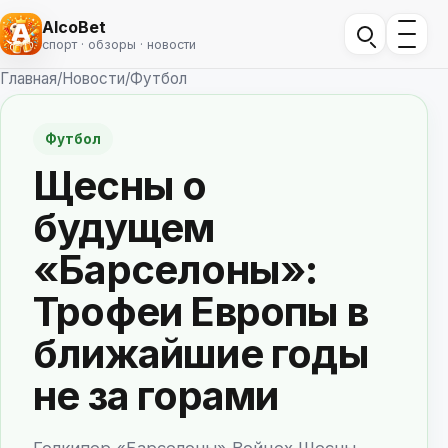
AlcoBet
спорт · обзоры · новости
Главная
/
Новости
/
Футбол
Футбол
Щесны о
будущем
«Барселоны»:
Трофеи Европы в
ближайшие годы
не за горами
Голкипер «Барселоны» Войцех Щесны