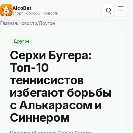
AlcoBet
спорт · обзоры · новости
Главная
/
Новости
/
Другое
Другое
Серхи Бугера:
Топ-10
теннисистов
избегают борьбы
с Алькарасом и
Синнером
Испанский тренер Серхи Бугера