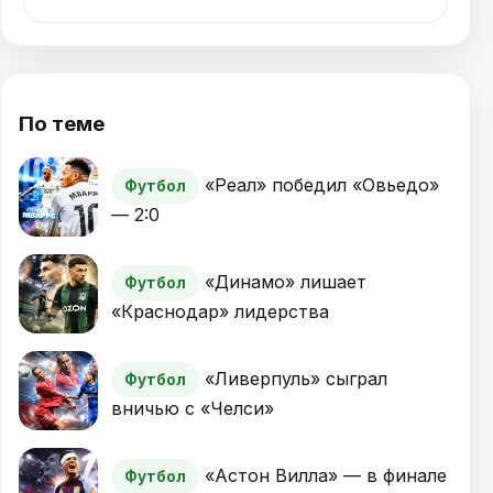
По теме
«Реал» победил «Овьедо»
Футбол
— 2:0
«Динамо» лишает
Футбол
«Краснодар» лидерства
«Ливерпуль» сыграл
Футбол
вничью с «Челси»
«Астон Вилла» — в финале
Футбол