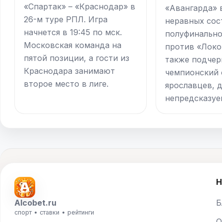
«Спартак» – «Краснодар» в
«Авангарда» 
26-м туре РПЛ. Игра
неравных сос
начнется в 19:45 по мск.
полуфинально
Московская команда на
против «Локо
пятой позиции, а гости из
также подчер
Краснодара занимают
чемпионский
второе место в лиге.
ярославцев, 
непредсказуе
Н
Alcobet.ru
Б
спорт • ставки • рейтинги
О