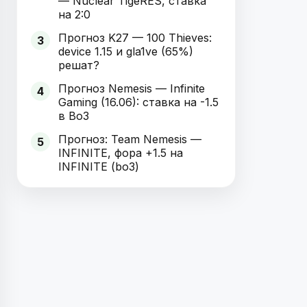
— Nuclear TigeRES, ставка
на 2:0
Прогноз K27 — 100 Thieves:
3
device 1.15 и gla1ve (65%)
решат?
Прогноз Nemesis — Infinite
4
Gaming (16.06): ставка на -1.5
в Bo3
Прогноз: Team Nemesis —
5
INFINITE, фора +1.5 на
INFINITE (bo3)