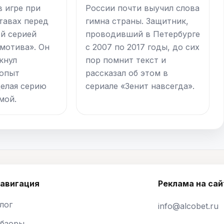
в игре при
России почти выучил слова
тавах перед
гимна страны. Защитник,
й серией
проводивший в Петербурге
мотива». Он
с 2007 по 2017 годы, до сих
кнул
пор помнит текст и
 опыт
рассказал об этом в
делая серию
сериале «Зенит навсегда».
мой.
авигация
Реклама на сай
лог
info@alcobet.ru
бзоры