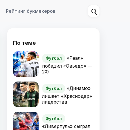
Рейтинг букмекеров
По теме
«Реал»
Футбол
победил «Овьедо» —
2:0
«Динамо»
Футбол
лишает «Краснодар»
лидерства
Футбол
«Ливерпуль» сыграл