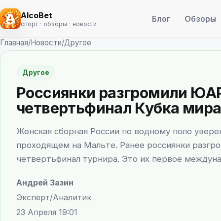
AlcoBet
Блог
Обзоры
спорт · обзоры · новости
Главная
/
Новости
/
Другое
Другое
Россиянки разгромили ЮАР
четвертьфинал Кубка мир
Женская сборная России по водному поло уверен
проходящем на Мальте. Ранее россиянки разгро
четвертьфинал турнира. Это их первое междуна
Андрей Зазин
Эксперт/Аналитик
23 Апреля 19:01