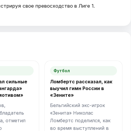
стрируя свое превосходство в Лиге 1.
Футбол
ал сильные
Ломбертс рассказал, как
ангарда»
выучил гимн России в
мотивом»
«Зените»
ов,
Бельгийский экс-игрок
бладатель
«Зенита» Николас
а, отметил
Ломбертс поделился, как
о
во время выступлений в