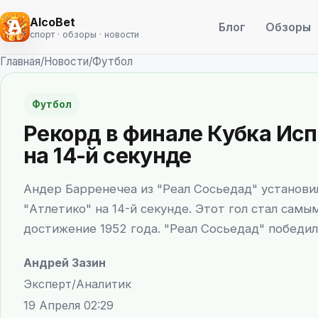
AlcoBet
Блог
Обзоры
спорт · обзоры · новости
Главная
/
Новости
/
Футбол
Футбол
Рекорд в финале Кубка Исп
на 14-й секунде
Андер Барренечеа из "Реал Сосьедад" установил
"Атлетико" на 14-й секунде. Этот гол стал сам
достижение 1952 года. "Реал Сосьедад" победил 
Андрей Зазин
Эксперт/Аналитик
19 Апреля 02:29