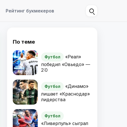
Рейтинг букмекеров
По теме
«Реал»
Футбол
победил «Овьедо» —
2:0
«Динамо»
Футбол
лишает «Краснодар»
лидерства
Футбол
«Ливерпуль» сыграл