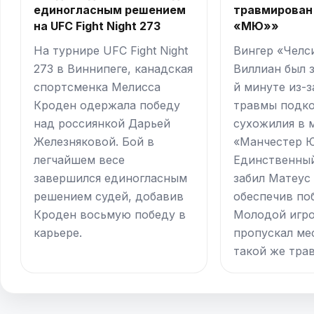
единогласным решением
травмирован 
на UFC Fight Night 273
«МЮ»»
На турнире UFC Fight Night
Вингер «Челс
273 в Виннипеге, канадская
Виллиан был з
спортсменка Мелисса
й минуте из-
Кроден одержала победу
травмы подк
над россиянкой Дарьей
сухожилия в 
Железняковой. Бой в
«Манчестер Ю
легчайшем весе
Единственный
завершился единогласным
забил Матеус 
решением судей, добавив
обеспечив по
Кроден восьмую победу в
Молодой игро
карьере.
пропускал ме
такой же тра