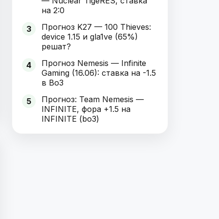
— Nuclear TigeRES, ставка
на 2:0
Прогноз K27 — 100 Thieves:
3
device 1.15 и gla1ve (65%)
решат?
Прогноз Nemesis — Infinite
4
Gaming (16.06): ставка на -1.5
в Bo3
Прогноз: Team Nemesis —
5
INFINITE, фора +1.5 на
INFINITE (bo3)