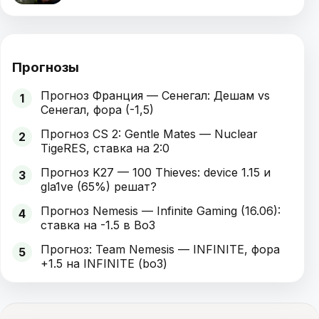
Прогнозы
Прогноз Франция — Сенегал: Дешам vs
1
Сенегал, фора (-1,5)
Прогноз CS 2: Gentle Mates — Nuclear
2
TigeRES, ставка на 2:0
Прогноз K27 — 100 Thieves: device 1.15 и
3
gla1ve (65%) решат?
Прогноз Nemesis — Infinite Gaming (16.06):
4
ставка на -1.5 в Bo3
Прогноз: Team Nemesis — INFINITE, фора
5
+1.5 на INFINITE (bo3)