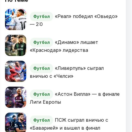
«Реал» победил «Овьедо»
Футбол
— 2:0
«Динамо» лишает
Футбол
«Краснодар» лидерства
«Ливерпуль» сыграл
Футбол
вничью с «Челси»
«Астон Вилла» — в финале
Футбол
Лиги Европы
ПСЖ сыграл вничью с
Футбол
«Баварией» и вышел в финал