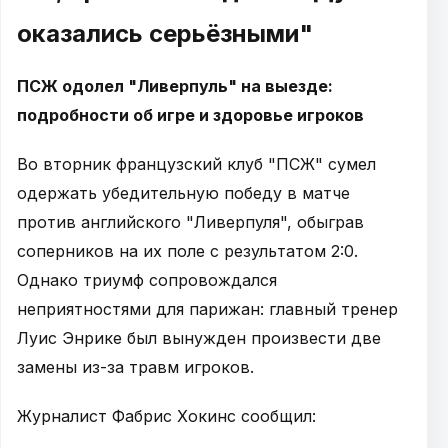
оказались серьёзными"
ПСЖ одолел "Ливерпуль" на выезде:
подробности об игре и здоровье игроков
Во вторник французский клуб "ПСЖ" сумел
одержать убедительную победу в матче
против английского "Ливерпуля", обыграв
соперников на их поле с результатом 2:0.
Однако триумф сопровождался
неприятностями для парижан: главный тренер
Луис Энрике был вынужден произвести две
замены из-за травм игроков.
Журналист Фабрис Хокинс сообщил: