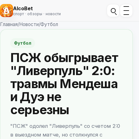
AlcoBet
спорт · обзоры · новости
Главная
/
Новости
/
Футбол
Футбол
ПСЖ обыгрывает
"Ливерпуль" 2:0:
травмы Мендеша
и Дуэ не
серьезны
"ПСЖ" одолел "Ливерпуль" со счетом 2:0
в выездном матче, но столкнулся с