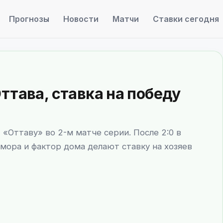
Прогнозы
Новости
Матчи
Ставки сегодня
ттава, ставка на победу
 «Оттаву» во 2-м матче серии. После 2:0 в
мора и фактор дома делают ставку на хозяев