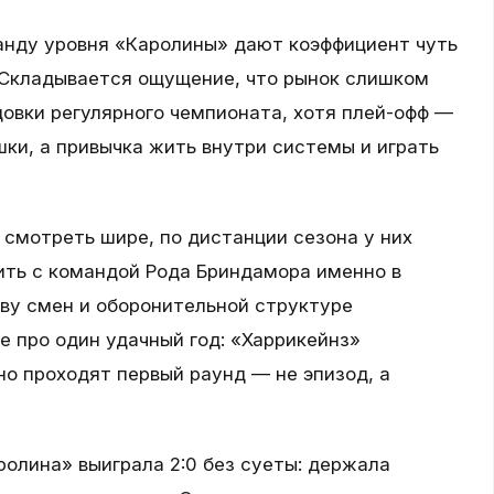
манду уровня «Каролины» дают коэффициент чуть
. Складывается ощущение, что рынок слишком
цовки регулярного чемпионата, хотя плей-офф —
шки, а привычка жить внутри системы и играть
 смотреть шире, по дистанции сезона у них
ить с командой Рода Бриндамора именно в
тву смен и оборонительной структуре
не про один удачный год: «Харрикейнз»
но проходят первый раунд — не эпизод, а
ролина» выиграла 2:0 без суеты: держала