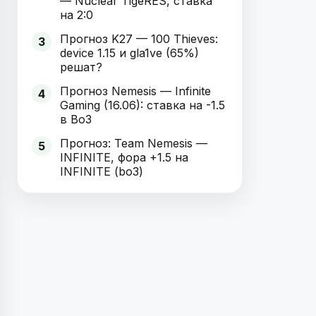
— Nuclear TigeRES, ставка
на 2:0
Прогноз K27 — 100 Thieves:
3
device 1.15 и gla1ve (65%)
решат?
Прогноз Nemesis — Infinite
4
Gaming (16.06): ставка на -1.5
в Bo3
Прогноз: Team Nemesis —
5
INFINITE, фора +1.5 на
INFINITE (bo3)