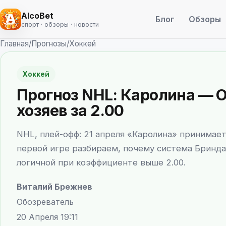
AlcoBet
Блог
Обзоры
спорт · обзоры · новости
Главная
/
Прогнозы
/
Хоккей
Хоккей
Прогноз NHL: Каролина — О
хозяев за 2.00
NHL, плей-офф: 21 апреля «Каролина» принимает
первой игре разбираем, почему система Бринда
логичной при коэффициенте выше 2.00.
Виталий Брежнев
Обозреватель
20 Апреля 19:11