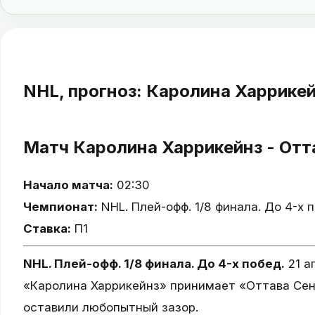
NHL, прогноз: Каролина Харрикей
Матч Каролина Харрикейнз - Отт
Начало матча:
02:30
Чемпионат:
NHL. Плей-офф. 1/8 финала. До 4-х п
Ставка:
П1
NHL. Плей-офф. 1/8 финала. До 4-х побед.
21 а
«Каролина Харрикейнз» принимает «Оттава Сен
оставили любопытный зазор.