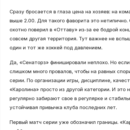
Сразу бросается в глаза цена на хозяев: на ко
выше 2.00. Для такого фаворита это нетипично
охотно поверил в «Оттаву» из‑за ее бодрой кон
совсем другая территория. Тут важнее не вспы
один и тот же хоккей под давлением.
Да, «Сенаторз» финишировали неплохо. Но если
слишком много провалов, чтобы на равных спор
серии. По организации игры, дисциплине, качес
«Каролина» просто из другой категории. И это 
регулярно забирают свое в регулярке и стабиль
устойчивая привычка клуба последних лет.
Первый матч серии уже обозначил границы. «Ка