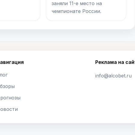
заняли 11-е место на
чемпионате России.
авигация
Реклама на сай
лог
info@alcobet.ru
бзоры
рогнозы
овости