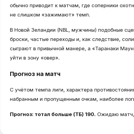
обычно приводит к матчам, где соперники охо
не слишком «зажимают» темп.
В Новой Зеландии (NBL, мужчины) подобные сце
броски, частые переходы и, как следствие, сол
сыграют в привычной манере, а «Таранаки Маун
уйти в зону «овер».
Прогноз на матч
С учётом темпа лиги, характера противостояния
набранным и пропущенным очкам, наиболее логи
Прогноз: тотал больше (ТБ) 190.
Ожидаю матч,