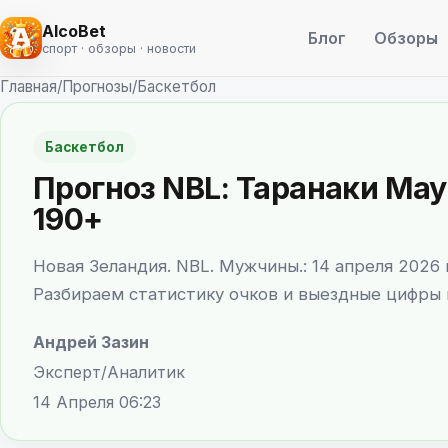
AlcoBet
Блог
Обзоры
спорт · обзоры · новости
Главная
/
Прогнозы
/
Баскетбол
Баскетбол
Прогноз NBL: Таранаки Мау
190+
Новая Зеландия. NBL. Мужчины.: 14 апреля 2026 
Разбираем статистику очков и выездные цифры г
Андрей Зазин
Эксперт/Аналитик
14 Апреля 06:23