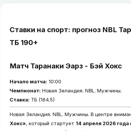
Ставки на спорт: прогноз NBL Та
ТБ 190+
Матч Таранаки Эарз - Бэй Хокс
Начало матча:
10:00
Чемпионат:
Новая Зеландия. NBL. Мужчины.
Ставка:
ТБ (184.5)
Новая Зеландия. NBL. Мужчины. В центре вним
Хокс»
, который стартует
14 апреля 2026 года 