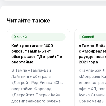
Читайте также
Хоккей
Хоккей
Кейн достигает 1400
«Тампа-Бэй»
очков, "Тампа-Бэй"
с «Монреале
обыгрывает "Детройт" в
раунде: повт
овертайме
2021 года
В Тампе «Тампа-Бэй
«Тампа-Бэй Л
Лайтнинг» обыграла
«Монреаль К
«Детройт Ред Уингз» 4:3 в
вновь встретя
овертайме. Форвард
офф НХЛ, пов
«Детройта» Патрик Кейн
Кубка Стэнли 
достиг знакового рубежа,
Обе команды