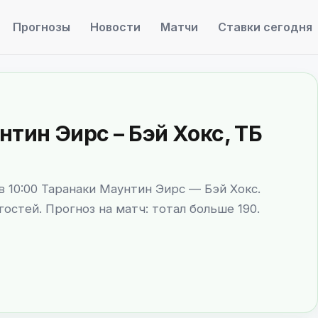
Прогнозы
Новости
Матчи
Ставки сегодня
нтин Эирс – Бэй Хокс, ТБ
в 10:00 Таранаки Маунтин Эирс — Бэй Хокс.
остей. Прогноз на матч: тотал больше 190.