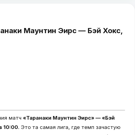
ранаки Маунтин Эирс — Бэй Хокс,
ания матч
«Таранаки Маунтин Эирс» — «Бэй
в 10:00
. Это та самая лига, где темп зачастую