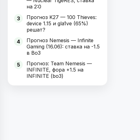
— Nuclear TigeRES, ставка
на 2:0
Прогноз K27 — 100 Thieves:
3
device 1.15 и gla1ve (65%)
решат?
Прогноз Nemesis — Infinite
4
Gaming (16.06): ставка на -1.5
в Bo3
Прогноз: Team Nemesis —
5
INFINITE, фора +1.5 на
INFINITE (bo3)