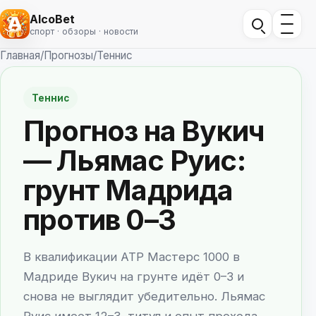
AlcoBet
спорт · обзоры · новости
Главная
/
Прогнозы
/
Теннис
Теннис
Прогноз на Вукич
— Льямас Руис:
грунт Мадрида
против 0–3
В квалификации ATP Мастерс 1000 в
Мадриде Вукич на грунте идёт 0–3 и
снова не выглядит убедительно. Льямас
Руис имеет 12–3, титул и опыт прохода