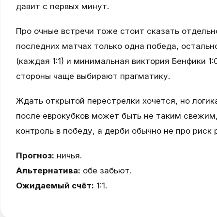
давит с первых минут.
Про очные встречи тоже стоит сказать отдельно
последних матчах только одна победа, осталь
(каждая 1:1) и минимальная виктория Бенфики 1:
стороны чаще выбирают прагматику.
Ждать открытой перестрелки хочется, но логик
после еврокубков может быть не таким свежим,
контроль в победу, а дерби обычно не про риск 
Прогноз:
ничья.
Альтернатива:
обе забьют.
Ожидаемый счёт:
1:1.