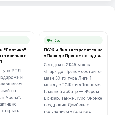
Футбол
и "Балтика"
ПСЖ и Лион встретятся на
тч вничью в
«Парк де Пренс» сегодня.
Л
Сегодня в 21:45 мск на
о тура РПЛ
«Парк де Пренс» состоится
нодаром» и
матч 30-го тура Лиги 1
авершилась
между «ПСЖ» и «Лионом».
ичьей на
Главный арбитр — Жером
on Арена".
Бризар. Также Луис Энрике
активно
поздравил Дембеле с
о открыть
получением «Золотого