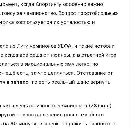
момент, когда Спортингу особенно важно
 гонку за чемпионство. Вопрос простой: «львы»
нфика воспользуется их усталостью и
ела из Лиги чемпионов УЕФА, и такие истории
 когда всё решают нюансы, а в ответной игре
валиться в эмоциональную яму легко, но
» ещё есть, за что цепляться. Отставание от
тч в запасе
, то есть реальный шанс вернуть
чшая результативность чемпионата (
73 гола
),
 другой — восстановление после тяжёлого
ь на 60 минут», его нужно прожить полностью.