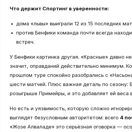
Что держит Спортинг в уверенности:
дома «львы» выиграли 12 из 15 последних мат
против Бенфики команда почти всегда находит
встреч.
У Бенфики картинка другая. «Красные» давно н
значит, оправданий действительно минимум. Ко
прошлом туре спокойно разобрались с «Насьона
шести матчей. Плюс важная деталь по сезону: 
розыгрыше Примейры, и это добавляет ей веса 
Но есть и уязвимость, которую сложно игнорир
выглядят безусловным авторитетом: всего
4 по
«Жозе Алваладе» это серьёзная оговорка — ос