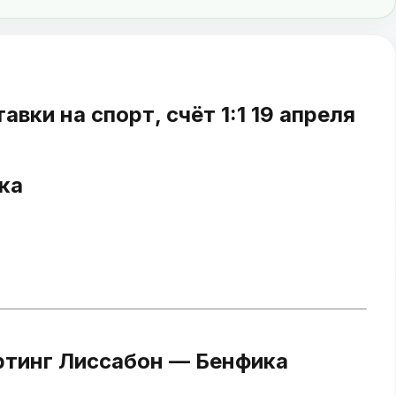
вки на спорт, счёт 1:1 19 апреля
ка
ртинг Лиссабон — Бенфика