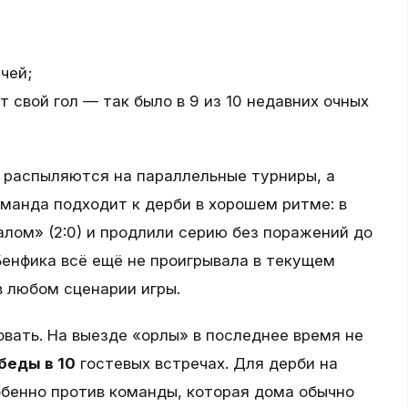
чей;
 свой гол — так было в 9 из 10 недавних очных
е распыляются на параллельные турниры, а
манда подходит к дерби в хорошем ритме: в
лом» (2:0) и продлили серию без поражений до
Бенфика всё ещё не проигрывала в текущем
в любом сценарии игры.
овать. На выезде «орлы» в последнее время не
беды в 10
гостевых встречах. Для дерби на
обенно против команды, которая дома обычно