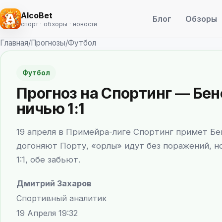
AlcoBet
Блог
Обзоры
спорт · обзоры · новости
Главная
/
Прогнозы
/
Футбол
Футбол
Прогноз на Спортинг — Бен
ничью 1:1
19 апреля в Примейра-лиге Спортинг примет Бе
догоняют Порту, «орлы» идут без поражений, но
1:1, обе забьют.
Дмитрий Захаров
Спортивный аналитик
19 Апреля 19:32