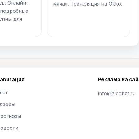
сь. Онлайн-
мяча». Трансляция на Okko.
 подробные
упны для
авигация
Реклама на сай
лог
info@alcobet.ru
бзоры
рогнозы
овости