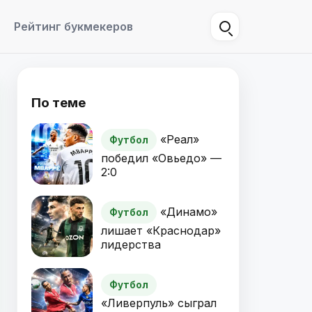
Рейтинг букмекеров
По теме
«Реал»
Футбол
победил «Овьедо» —
2:0
«Динамо»
Футбол
лишает «Краснодар»
лидерства
Футбол
«Ливерпуль» сыграл