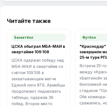
Читайте также
Баскетбол
Футбол
ЦСКА обыграл МБА-МАИ в
"Краснодар" 
овертайме 109:108
завершили ма
25-м туре РП
ЦСКА одержал победу над
Встреча 25-г
МБА-МАИ в овертайме со
между «Крас
счётом 109:108 в
«Балтикой» з
захватывающем матче
безголевой н
Единой лиги ВТБ. Армейцы
стадионе "Oz
продолжают лидировать
Обе команды 
таблицы, одержав 36
сражались, н
побед. Второе место