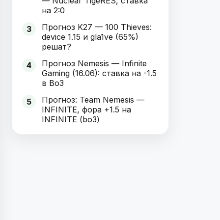
— Nuclear TigeRES, ставка
на 2:0
Прогноз K27 — 100 Thieves:
3
device 1.15 и gla1ve (65%)
решат?
Прогноз Nemesis — Infinite
4
Gaming (16.06): ставка на -1.5
в Bo3
Прогноз: Team Nemesis —
5
INFINITE, фора +1.5 на
INFINITE (bo3)