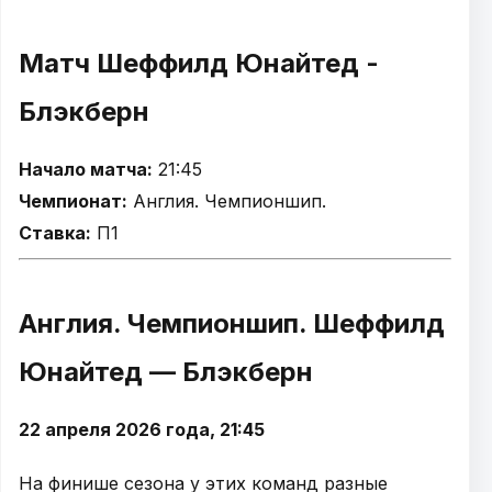
Матч Шеффилд Юнайтед -
Блэкберн
Начало матча:
21:45
Чемпионат:
Англия. Чемпионшип.
Ставка:
П1
Англия. Чемпионшип. Шеффилд
Юнайтед — Блэкберн
22 апреля 2026 года, 21:45
На финише сезона у этих команд разные