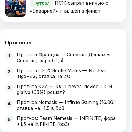
ПСЖ сыграл вничью с
Футбол
«Баварией» и вышел в финал
Прогнозы
Прогноз Франция — Сенегал: Дешам vs
1
Сенегал, фора (-1,5)
Прогноз CS 2: Gentle Mates — Nuclear
2
TigeRES, ставка на 2:0
Прогноз K27 — 100 Thieves: device 1.15 и
3
gla1ve (65%) решат?
Прогноз Nemesis — Infinite Gaming (16.06):
4
ставка на -1.5 в Bo3
Прогноз: Team Nemesis — INFINITE, фора
5
+1.5 на INFINITE (bo3)