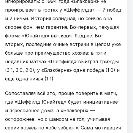
игнорировать: с 1994 года «Блэкберн» не
проигрывает в гостях у «Шеффилда» — 7 побед
и 2 ничьи. История солидная, но сейчас она
скорее фон, чем гарантия. Во-первых, текущая
форма «Юнайтед» выглядит бодрее. Во-
вторых, последние очные встречи в целом уже
больше про преимущество хозяев: в пяти
недавних матчах «Шеффилд» выиграл трижды
(3:1, 3:0, 2:0), у «Блэкберна» одна победа (1:0) и
ещё одна ничья (1:1).
Сопоставляя всё это, проще поверить в матч,
где «Шеффилд Юнайтед» будет инициативнее
и агрессивнее дома, а «Блэкберн» —
осторожнее, но с шансом на гол, учитывая
серии хозяев по «обе забьют». Сама мотивация