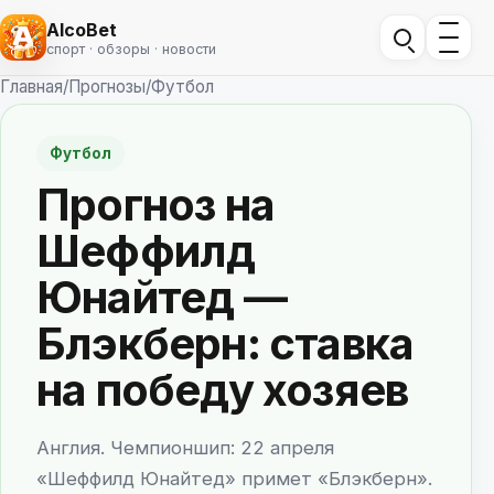
AlcoBet
спорт · обзоры · новости
Главная
/
Прогнозы
/
Футбол
Футбол
Прогноз на
Шеффилд
Юнайтед —
Блэкберн: ставка
на победу хозяев
Англия. Чемпионшип: 22 апреля
«Шеффилд Юнайтед» примет «Блэкберн».