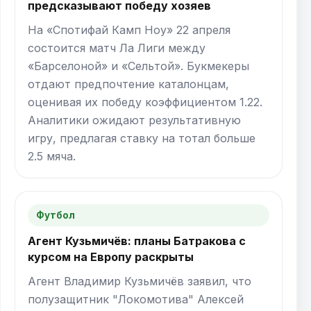
предсказывают победу хозяев
На «Спотифай Камп Ноу» 22 апреля
состоится матч Ла Лиги между
«Барселоной» и «Сельтой». Букмекеры
отдают предпочтение каталонцам,
оценивая их победу коэффициентом 1.22.
Аналитики ожидают результативную
игру, предлагая ставку на тотал больше
2.5 мяча.
Футбол
Агент Кузьмичёв: планы Батракова с
курсом на Европу раскрыты
Агент Владимир Кузьмичёв заявил, что
полузащитник "Локомотива" Алексей