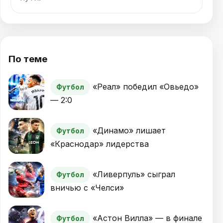
По теме
«Реал» победил «Овьедо»
Футбол
— 2:0
«Динамо» лишает
Футбол
«Краснодар» лидерства
«Ливерпуль» сыграл
Футбол
вничью с «Челси»
«Астон Вилла» — в финале
Футбол