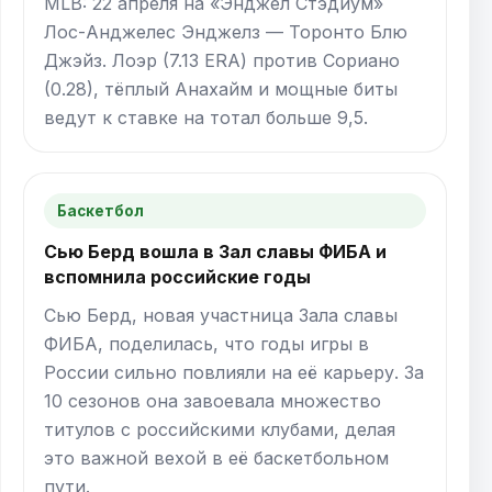
MLB: 22 апреля на «Энджел Стэдиум»
Лос-Анджелес Энджелз — Торонто Блю
Джэйз. Лоэр (7.13 ERA) против Сориано
(0.28), тёплый Анахайм и мощные биты
ведут к ставке на тотал больше 9,5.
Баскетбол
Сью Берд вошла в Зал славы ФИБА и
вспомнила российские годы
Сью Берд, новая участница Зала славы
ФИБА, поделилась, что годы игры в
России сильно повлияли на её карьеру. За
10 сезонов она завоевала множество
титулов с российскими клубами, делая
это важной вехой в её баскетбольном
пути.