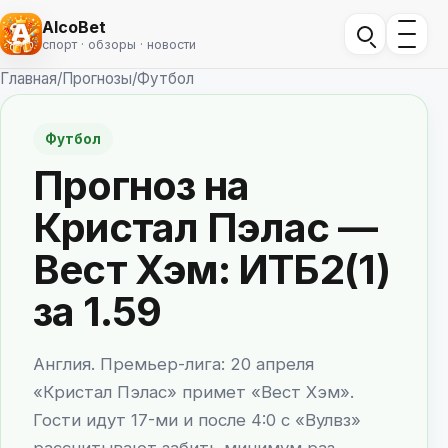
AlcoBet
спорт · обзоры · новости
Главная
/
Прогнозы
/
Футбол
Футбол
Прогноз на
Кристал Пэлас —
Вест Хэм: ИТБ2(1)
за 1.59
Англия. Премьер-лига: 20 апреля
«Кристал Пэлас» примет «Вест Хэм».
Гости идут 17-ми и после 4:0 с «Вулвз»
рассчитывают забить минимум раз.