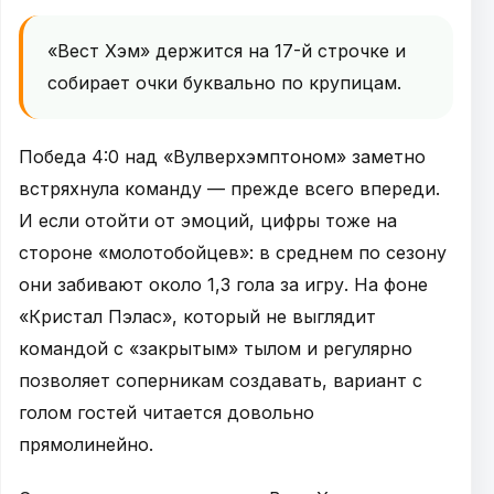
«Вест Хэм» держится на 17-й строчке и
собирает очки буквально по крупицам.
Победа 4:0 над «Вулверхэмптоном» заметно
встряхнула команду — прежде всего впереди.
И если отойти от эмоций, цифры тоже на
стороне «молотобойцев»: в среднем по сезону
они забивают около 1,3 гола за игру. На фоне
«Кристал Пэлас», который не выглядит
командой с «закрытым» тылом и регулярно
позволяет соперникам создавать, вариант с
голом гостей читается довольно
прямолинейно.