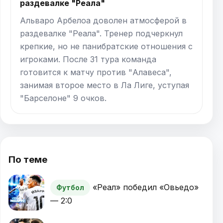
раздевалке "Реала"
Альваро Арбелоа доволен атмосферой в
раздевалке "Реала". Тренер подчеркнул
крепкие, но не панибратские отношения с
игроками. После 31 тура команда
готовится к матчу против "Алавеса",
занимая второе место в Ла Лиге, уступая
"Барселоне" 9 очков.
По теме
«Реал» победил «Овьедо»
Футбол
— 2:0