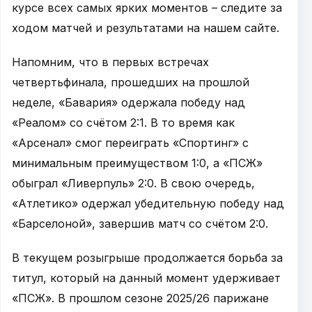
курсе всех самых ярких моментов – следите за
ходом матчей и результатами на нашем сайте.
Напомним, что в первых встречах
четвертьфинала, прошедших на прошлой
неделе, «Бавария» одержала победу над
«Реалом» со счётом 2:1. В то время как
«Арсенал» смог переиграть «Спортинг» с
минимальным преимуществом 1:0, а «ПСЖ»
обыграл «Ливерпуль» 2:0. В свою очередь,
«Атлетико» одержал убедительную победу над
«Барселоной», завершив матч со счётом 2:0.
В текущем розыгрыше продолжается борьба за
титул, который на данный момент удерживает
«ПСЖ». В прошлом сезоне 2025/26 парижане