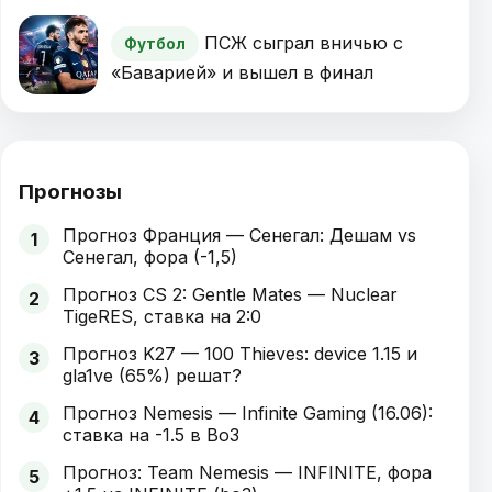
ПСЖ сыграл вничью с
Футбол
«Баварией» и вышел в финал
Прогнозы
Прогноз Франция — Сенегал: Дешам vs
1
Сенегал, фора (-1,5)
Прогноз CS 2: Gentle Mates — Nuclear
2
TigeRES, ставка на 2:0
Прогноз K27 — 100 Thieves: device 1.15 и
3
gla1ve (65%) решат?
Прогноз Nemesis — Infinite Gaming (16.06):
4
ставка на -1.5 в Bo3
Прогноз: Team Nemesis — INFINITE, фора
5