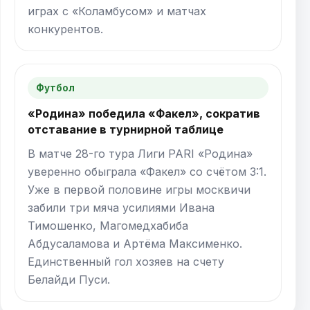
играх с «Коламбусом» и матчах
конкурентов.
Футбол
«Родина» победила «Факел», сократив
отставание в турнирной таблице
В матче 28-го тура Лиги PARI «Родина»
уверенно обыграла «Факел» со счётом 3:1.
Уже в первой половине игры москвичи
забили три мяча усилиями Ивана
Тимошенко, Магомедхабиба
Абдусаламова и Артёма Максименко.
Единственный гол хозяев на счету
Белайди Пуси.