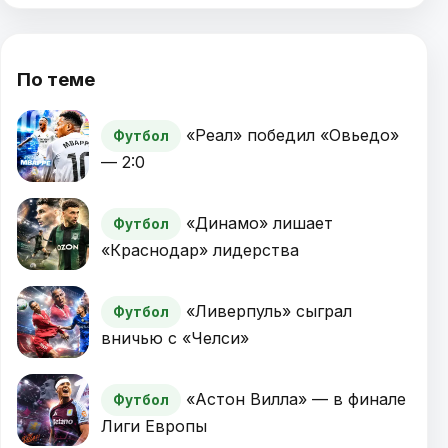
По теме
«Реал» победил «Овьедо»
Футбол
— 2:0
«Динамо» лишает
Футбол
«Краснодар» лидерства
«Ливерпуль» сыграл
Футбол
вничью с «Челси»
«Астон Вилла» — в финале
Футбол
Лиги Европы