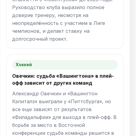
Руководство клуба выразило полное
доверие тренеру, несмотря на
неопределённость с участием в Лиге
чемпионов, и делает ставку на
долгосрочный проект.
Хоккей
Овечкин: судьба «Вашингтона» в плей-
офф зависит от других команд
Александр Овечкин и «Вашингтон
Кэпиталз» выиграли у «Питтсбурга», но
все еще зависят от результатов
«Филадельфии» для выхода в плей-офф. В
борьбе за место в Восточной
конференции судьба команды решится в