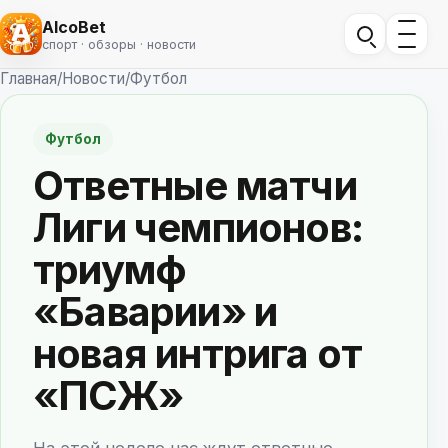
AlcoBet
спорт · обзоры · новости
Главная
/
Новости
/
Футбол
Футбол
Ответные матчи
Лиги чемпионов:
триумф
«Баварии» и
новая интрига от
«ПСЖ»
На этой неделе нас ждут ответные