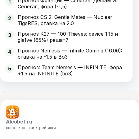
Прогноз Франция — Сенегал: Дешам vs
1
Сенегал, фора (-1,5)
Прогноз CS 2: Gentle Mates — Nuclear
2
TigeRES, ставка на 2:0
Прогноз K27 — 100 Thieves: device 1.15 и
3
gla1ve (65%) решат?
Прогноз Nemesis — Infinite Gaming (16.06):
4
ставка на -1.5 в Bo3
Прогноз: Team Nemesis — INFINITE, фора
5
+1.5 на INFINITE (bo3)
Alcobet.ru
спорт • ставки • рейтинги