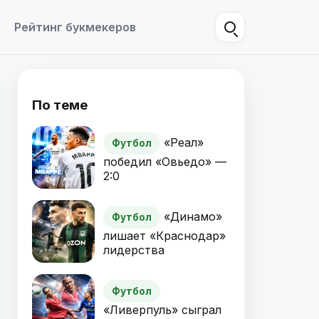
Рейтинг букмекеров
По теме
«Реал»
Футбол
победил «Овьедо» —
2:0
«Динамо»
Футбол
лишает «Краснодар»
лидерства
Футбол
«Ливерпуль» сыграл