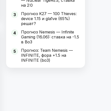
— Nuclear TigeRES, ставка
на 2:0
Прогноз K27 — 100 Thieves:
3
device 1.15 и gla1ve (65%)
решат?
Прогноз Nemesis — Infinite
4
Gaming (16.06): ставка на -1.5
в Bo3
Прогноз: Team Nemesis —
5
INFINITE, фора +1.5 на
INFINITE (bo3)