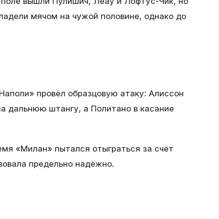
поле вышли Пулишич, Леау и Лофтус-Чик, но
владели мячом на чужой половине, однако до
«Наполи» провёл образцовую атаку: Алиссон
на дальнюю штангу, а Политано в касание
емя «Милан» пытался отыграться за счёт
твовала предельно надёжно.