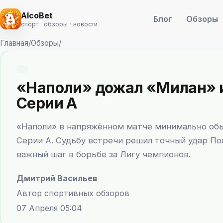
AlcoBet
Блог
Обзоры
спорт · обзоры · новости
Главная
/
Обзоры
/
«Наполи» дожал «Милан» и
Серии А
«Наполи» в напряжённом матче минимально обы
Серии А. Судьбу встречи решил точный удар Пол
важный шаг в борьбе за Лигу чемпионов.
Дмитрий Васильев
Автор спортивных обзоров
07 Апреля 05:04