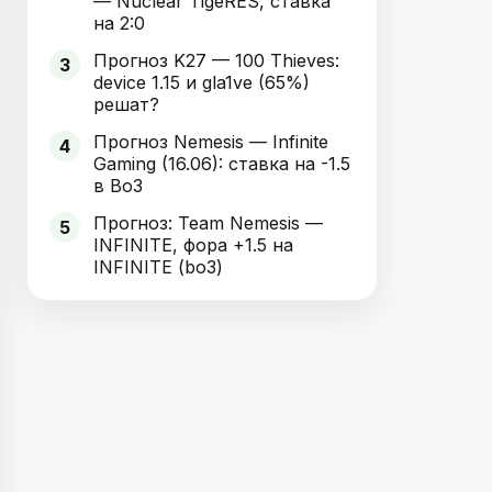
— Nuclear TigeRES, ставка
на 2:0
Прогноз K27 — 100 Thieves:
3
device 1.15 и gla1ve (65%)
решат?
Прогноз Nemesis — Infinite
4
Gaming (16.06): ставка на -1.5
в Bo3
Прогноз: Team Nemesis —
5
INFINITE, фора +1.5 на
INFINITE (bo3)