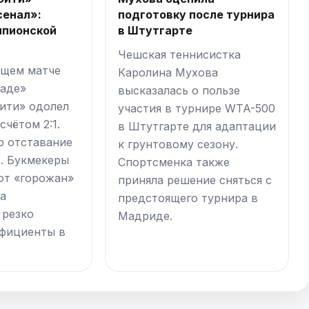
сенал»:
подготовку после турнира
мпионской
в Штутгарте
Чешская теннисистка
ющем матче
Каролина Мухова
хаде»
высказалась о пользе
ити» одолел
участия в турнире WTA-500
счётом 2:1.
в Штутгарте для адаптации
о отставание
к грунтовому сезону.
в. Букмекеры
Спортсменка также
ют «горожан»
приняла решение сняться с
а
предстоящего турнира в
 резко
Мадриде.
фициенты в