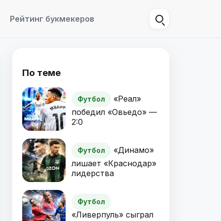
Рейтинг букмекеров
По теме
«Реал»
Футбол
победил «Овьедо» —
2:0
«Динамо»
Футбол
лишает «Краснодар»
лидерства
Футбол
«Ливерпуль» сыграл