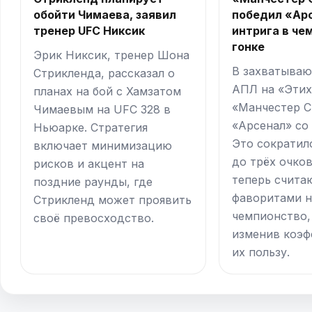
обойти Чимаева, заявил
победил «Ар
тренер UFC Никсик
интрига в че
гонке
Эрик Никсик, тренер Шона
В захватыва
Стрикленда, рассказал о
АПЛ на «Эти
планах на бой с Хамзатом
«Манчестер С
Чимаевым на UFC 328 в
«Арсенал» со 
Ньюарке. Стратегия
Это сократил
включает минимизацию
до трёх очко
рисков и акцент на
теперь счита
поздние раунды, где
фаворитами н
Стрикленд может проявить
чемпионство,
своё превосходство.
изменив коэф
их пользу.