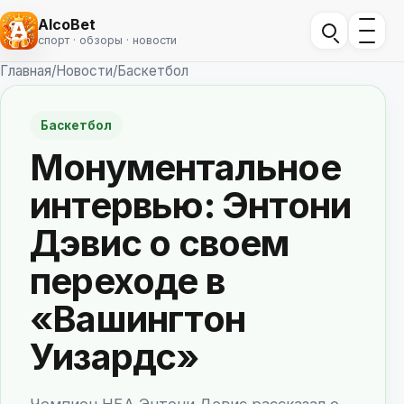
AlcoBet
спорт · обзоры · новости
Главная
/
Новости
/
Баскетбол
Баскетбол
Монументальное
интервью: Энтони
Дэвис о своем
переходе в
«Вашингтон
Уизардс»
Чемпион НБА Энтони Дэвис рассказал о