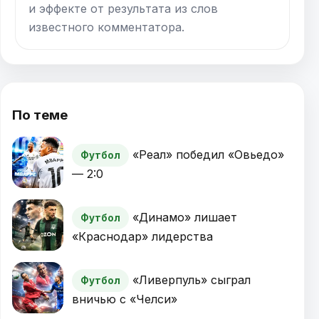
и эффекте от результата из слов
известного комментатора.
По теме
«Реал» победил «Овьедо»
Футбол
— 2:0
«Динамо» лишает
Футбол
«Краснодар» лидерства
«Ливерпуль» сыграл
Футбол
вничью с «Челси»