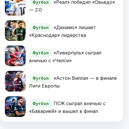
«Реал» победил «Овьедо»
Футбол
— 2:0
«Динамо» лишает
Футбол
«Краснодар» лидерства
«Ливерпуль» сыграл
Футбол
вничью с «Челси»
«Астон Вилла» — в финале
Футбол
Лиги Европы
ПСЖ сыграл вничью с
Футбол
«Баварией» и вышел в финал