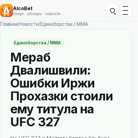
AlcoBet
спорт · обзоры · новости
Главная
/
Новости
/
Единоборства / ММА
Единоборства / ММА
Мераб
Двалишвили:
Ошибки Иржи
Прохазки стоили
ему титула на
UFC 327
На UFC 327 в Майами Карлос Ульберг