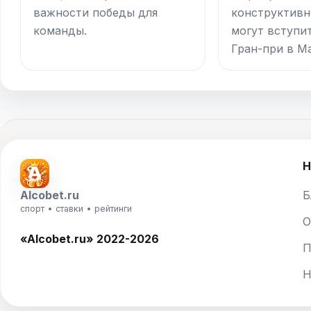
важности победы для
конструктивн
команды.
могут вступит
Гран-при в М
Н
Alcobet.ru
Б
спорт • ставки • рейтинги
О
«Alcobet.ru» 2022-2026
П
Н