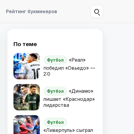
Рейтинг букмекеров
По теме
«Реал»
Футбол
победил «Овьедо» —
2:0
«Динамо»
Футбол
лишает «Краснодар»
лидерства
Футбол
«Ливерпуль» сыграл