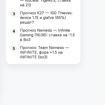
— Nuclear TigeRES, ставка
на 2:0
Прогноз K27 — 100 Thieves:
3
device 1.15 и gla1ve (65%)
решат?
Прогноз Nemesis — Infinite
4
Gaming (16.06): ставка на -1.5
в Bo3
Прогноз: Team Nemesis —
5
INFINITE, фора +1.5 на
INFINITE (bo3)