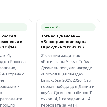
Баскетбол
 Рассел
Тобиас Дженсен —
зменения в
«Восходящая звезда»
-1 с ФИА
Еврокубка 2025/2026
лы-1,
21-летний защитник
рджа Рассела
«Ратиофарм Ульм» Тобиас
таппена,
Дженсен получил награду
йн-встречу с
«Восходящая звезда»
ля
Еврокубка 2025/2026. Это
возможных
первая победа для Дании и
ок
клуба. Дженсен набирал 11
 регламента.
очков, 4,7 передачи и 1,4
 прошло
перехвата за матч.