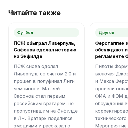
Читайте также
Футбол
Другое
ПСЖ обыграл Ливерпуль,
Ферстаппен и
Сафонов сделал историю
обсуждают и
на Энфилде
регламенте Ф
ПСЖ снова одолел
Пилоты Форму
Ливерпуль со счетом 2:0 и
включая Джо
прошел в полуфинал Лиги
и Макса Ферс
чемпионов. Матвей
провели онла
Сафонов стал первым
ФИА и ФОМ д
российским вратарем, не
обсуждения 
пропустившим на Энфилде
корректиров
в ЛЧ. Вратарь поделился
технического
эмоциями и рассказал о
Мероприятие