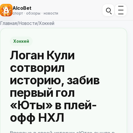
AlcoBet
спорт · обзоры · новости
Главная
/
Новости
/
Хоккей
Хоккей
Логан Кули
сотворил
историю, забив
первый гол
«Юты» в плей-
офф НХЛ
Впервые в своей истории «Юта» вышла в