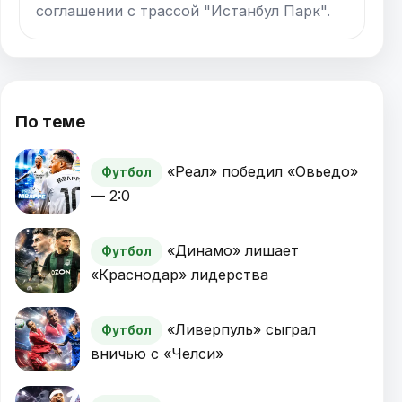
соглашении с трассой "Истанбул Парк".
По теме
«Реал» победил «Овьедо»
Футбол
— 2:0
«Динамо» лишает
Футбол
«Краснодар» лидерства
«Ливерпуль» сыграл
Футбол
вничью с «Челси»