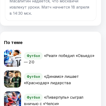
Масалитин надеется, что москвичи
извлекут уроки. Матч начнется 18 апреля
в 14:30 мск.
По теме
«Реал» победил «Овьедо»
Футбол
— 2:0
«Динамо» лишает
Футбол
«Краснодар» лидерства
«Ливерпуль» сыграл
Футбол
вничью с «Челси»